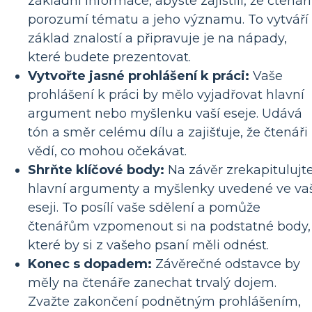
základní informace, abyste zajistili, že čtenáři
porozumí tématu a jeho významu. To vytváří
základ znalostí a připravuje je na nápady,
které budete prezentovat.
Vytvořte jasné prohlášení k práci:
Vaše
prohlášení k práci by mělo vyjadřovat hlavní
argument nebo myšlenku vaší eseje. Udává
tón a směr celému dílu a zajišťuje, že čtenáři
vědí, co mohou očekávat.
Shrňte klíčové body:
Na závěr zrekapitulujt
hlavní argumenty a myšlenky uvedené ve va
eseji. To posílí vaše sdělení a pomůže
čtenářům vzpomenout si na podstatné body,
které by si z vašeho psaní měli odnést.
Konec s dopadem:
Závěrečné odstavce by
měly na čtenáře zanechat trvalý dojem.
Zvažte zakončení podnětným prohlášením,