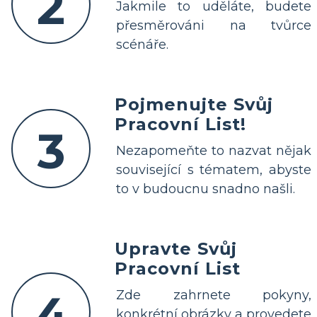
2
Jakmile to uděláte, budete
přesměrováni na tvůrce
scénáře.
Pojmenujte Svůj
Pracovní List!
3
Nezapomeňte to nazvat nějak
související s tématem, abyste
to v budoucnu snadno našli.
Upravte Svůj
Pracovní List
4
Zde zahrnete pokyny,
konkrétní obrázky a provedete