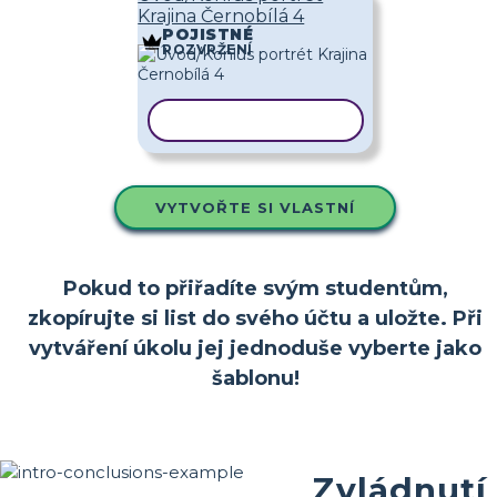
Krajina Černobílá 4
POJISTNÉ
ROZVRŽENÍ
KOPÍROVAT ŠABLONU
VYTVOŘTE SI VLASTNÍ
Pokud to přiřadíte svým studentům,
zkopírujte si list do svého účtu a uložte. Při
vytváření úkolu jej jednoduše vyberte jako
šablonu!
Zvládnutí