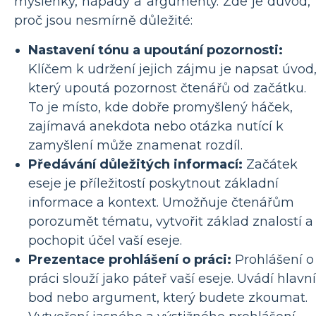
myšlenky, nápady a argumenty. Zde je důvod,
proč jsou nesmírně důležité:
Nastavení tónu a upoutání pozornosti:
Klíčem k udržení jejich zájmu je napsat úvod
který upoutá pozornost čtenářů od začátku.
To je místo, kde dobře promyšlený háček,
zajímavá anekdota nebo otázka nutící k
zamyšlení může znamenat rozdíl.
Předávání důležitých informací:
Začátek
eseje je příležitostí poskytnout základní
informace a kontext. Umožňuje čtenářům
porozumět tématu, vytvořit základ znalostí a
pochopit účel vaší eseje.
Prezentace prohlášení o práci:
Prohlášení o
práci slouží jako páteř vaší eseje. Uvádí hlavní
bod nebo argument, který budete zkoumat.