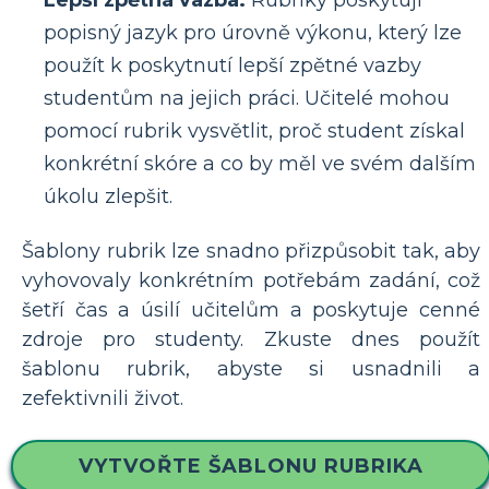
Lepší zpětná vazba:
Rubriky poskytují
popisný jazyk pro úrovně výkonu, který lze
použít k poskytnutí lepší zpětné vazby
studentům na jejich práci. Učitelé mohou
pomocí rubrik vysvětlit, proč student získal
konkrétní skóre a co by měl ve svém dalším
úkolu zlepšit.
Šablony rubrik lze snadno přizpůsobit tak, aby
vyhovovaly konkrétním potřebám zadání, což
šetří čas a úsilí učitelům a poskytuje cenné
zdroje pro studenty. Zkuste dnes použít
šablonu rubrik, abyste si usnadnili a
zefektivnili život.
VYTVOŘTE ŠABLONU RUBRIKA