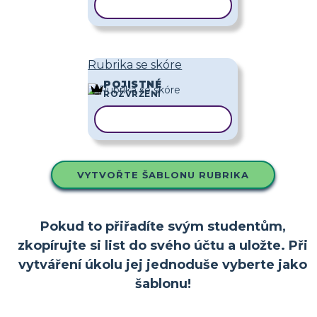
KOPÍROVAT ŠABLONU
Rubrika se skóre
POJISTNÉ
ROZVRŽENÍ
KOPÍROVAT ŠABLONU
VYTVOŘTE ŠABLONU RUBRIKA
Pokud to přiřadíte svým studentům,
zkopírujte si list do svého účtu a uložte. Při
vytváření úkolu jej jednoduše vyberte jako
šablonu!