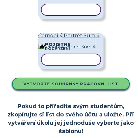
KOPÍROVAT ŠABLONU
Černobílý Portrét Sum 4
POJISTNÉ
ROZVRŽENÍ
KOPÍROVAT ŠABLONU
VYTVOŘTE SOUHRNNÝ PRACOVNÍ LIST
Pokud to přiřadíte svým studentům,
zkopírujte si list do svého účtu a uložte. Při
vytváření úkolu jej jednoduše vyberte jako
šablonu!