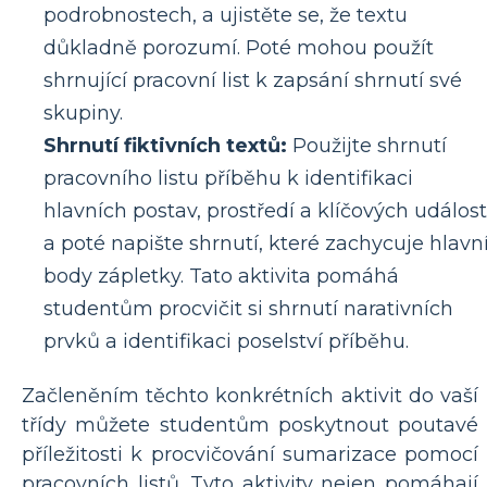
podrobnostech, a ujistěte se, že textu
důkladně porozumí. Poté mohou použít
shrnující pracovní list k zapsání shrnutí své
skupiny.
Shrnutí fiktivních textů:
Použijte shrnutí
pracovního listu příběhu k identifikaci
hlavních postav, prostředí a klíčových událost
a poté napište shrnutí, které zachycuje hlavn
body zápletky. Tato aktivita pomáhá
studentům procvičit si shrnutí narativních
prvků a identifikaci poselství příběhu.
Začleněním těchto konkrétních aktivit do vaší
třídy můžete studentům poskytnout poutavé
příležitosti k procvičování sumarizace pomocí
pracovních listů. Tyto aktivity nejen pomáhají