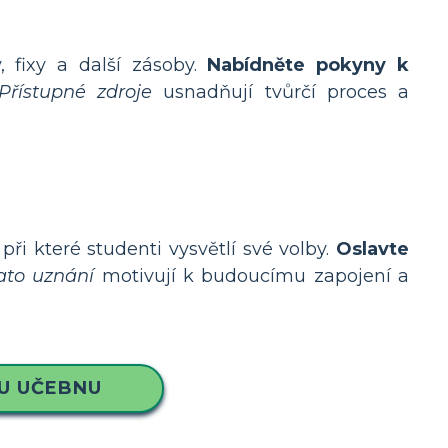
, fixy a další zásoby.
Nabídněte pokyny k
Přístupné zdroje
usnadňují tvůrčí proces a
ři které studenti vysvětlí své volby.
Oslavte
ato uznání
motivují k budoucímu zapojení a
U UČEBNU