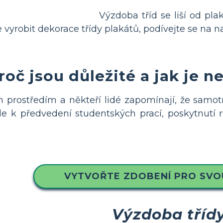
Výzdoba tříd se liší od pl
 vyrobit dekorace třídy plakátů, podívejte se na 
roč jsou důležité a jak je n
prostředím a někteří lidé zapomínají, že samot
le k předvedení studentských prací, poskytnutí 
VYTVOŘTE ZDOBENÍ PRO SVO
Výzdoba tříd