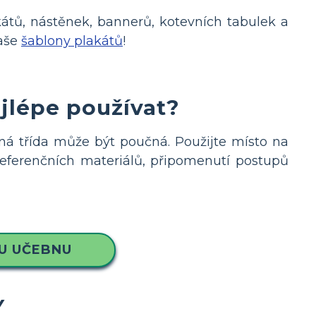
akátů, nástěnek, bannerů, kotevních tabulek a
naše
šablony plakátů
!
ejlépe používat?
ná třída může být poučná. Použijte místo na
referenčních materiálů, připomenutí postupů
U UČEBNU
y