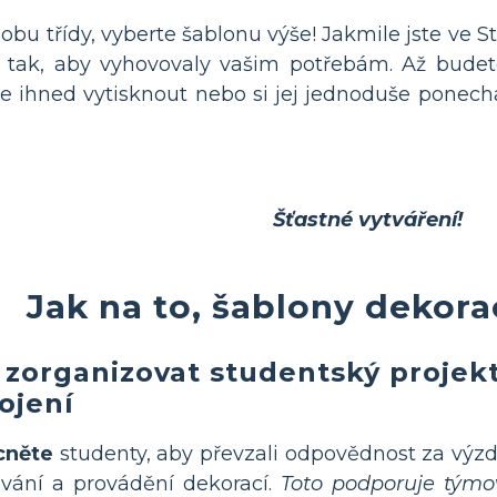
dobu třídy, vyberte šablonu výše! Jakmile jste ve S
tak, aby vyhovovaly vašim potřebám. Až budete h
ete ihned vytisknout nebo si jej jednoduše pone
Šťastné vytváření!
Jak na to, šablony dekor
 zorganizovat studentský projek
ojení
něte
studenty, aby převzali odpovědnost za výzdo
vání a provádění dekorací.
Toto podporuje týmov