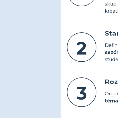
skup
kreati
Sta
2
Defin
sezón
stude
Roz
3
Organ
téma