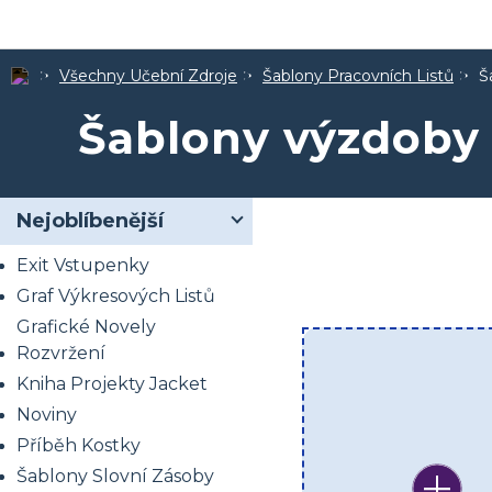
Všechny Učební Zdroje
Šablony Pracovních Listů
Š
Šablony výzdoby 
Nejoblíbenější
Exit Vstupenky
Graf Výkresových Listů
Grafické Novely
Rozvržení
Kniha Projekty Jacket
Noviny
Příběh Kostky
Šablony Slovní Zásoby