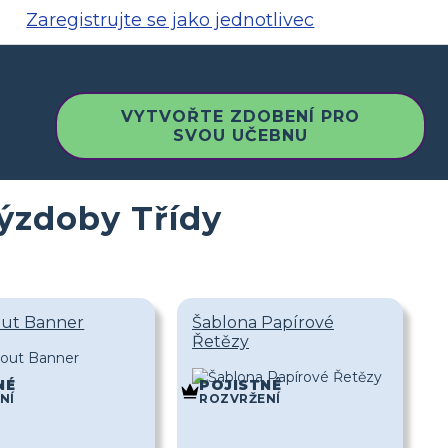
Zaregistrujte se jako jednotlivec
VYTVOŘTE ZDOBENÍ PRO
SVOU UČEBNU
Výzdoby Třídy
out Banner
Šablona Papírové
Řetězy
NÉ
POJISTNÉ
NÍ
ROZVRŽENÍ