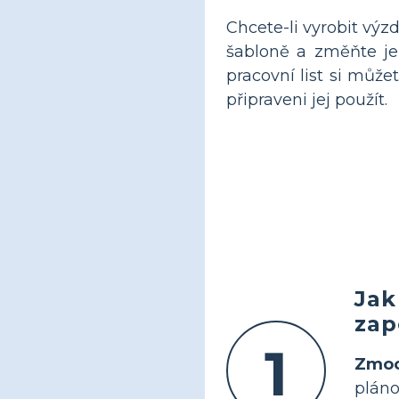
Chcete-li vyrobit výz
šabloně a změňte je 
pracovní list si můž
připraveni jej použít.
Jak
zap
1
Zmoc
pláno