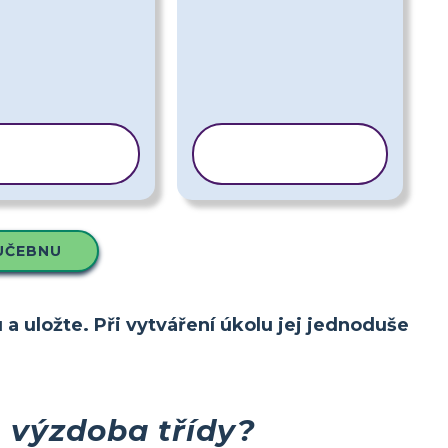
OPÍROVAT
KOPÍROVAT
ŠABLONU
ŠABLONU
UČEBNU
 a uložte. Při vytváření úkolu jej jednoduše
e výzdoba třídy?