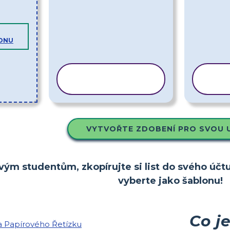
ONU
KOPÍROVAT
K
ŠABLONU
VYTVOŘTE ZDOBENÍ PRO SVOU 
vým studentům, zkopírujte si list do svého účtu
vyberte jako šablonu!
Co j