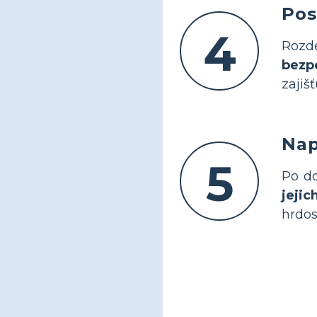
Pos
4
Rozde
bezp
zajiš
Nap
5
Po do
jejic
hrdost