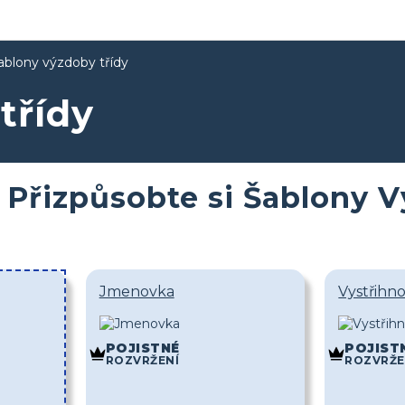
ablony výzdoby třídy
třídy
Přizpůsobte si Šablony 
Jmenovka
Vystřihn
POJISTNÉ
POJIST
ROZVRŽENÍ
ROZVRŽE