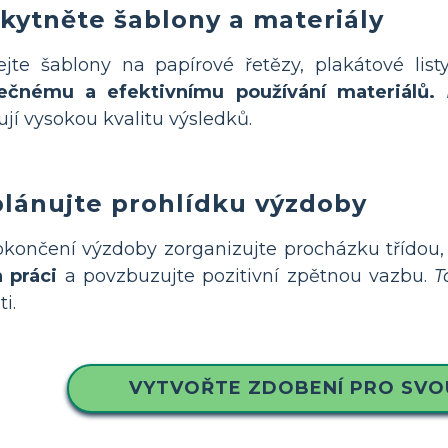
kytněte šablony a materiály
jte šablony na papírové řetězy, plakátové listy
ečnému a efektivnímu používání materiálů.
ťují vysokou kvalitu výsledků.
lánujte prohlídku výzdoby
končení výzdoby zorganizujte procházku třídou, p
h práci
a povzbuzujte pozitivní zpětnou vazbu.
T
i.
VYTVOŘTE ZDOBENÍ PRO SVO