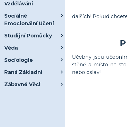
Vzdělávání
Sociálně
dalších! Pokud chcete
Emocionální Učení
Studijní Pomůcky
P
Věda
Učebny jsou učebním 
Sociologie
stěně a místo na sto
Raná Základní
nebo oslav!
Zábavné Věci