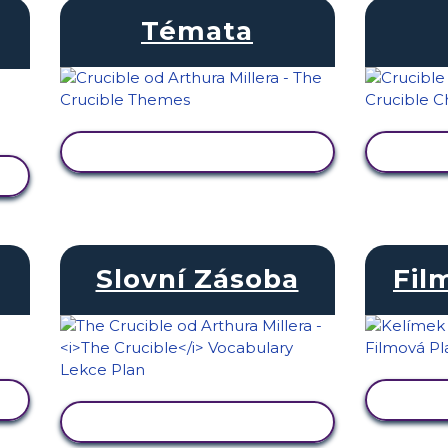
Témata
ZOBRAZIT AKTIVITU
ZOB
Slovní Zásoba
Fil
ZOB
ZOBRAZIT AKTIVITU