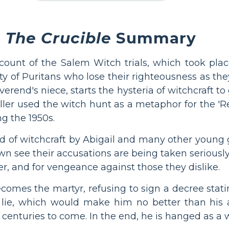
The Crucible
Summary
ccount of the Salem Witch trials, which took pla
 of Puritans who lose their righteousness as they 
everend's niece, starts the hysteria of witchcraft to
iller used the witch hunt as a metaphor for the 'R
g the 1950s.
ed of witchcraft by Abigail and many other young g
n see their accusations are being taken seriously
wer, and for vengeance against those they dislike.
becomes the martyr, refusing to sign a decree stat
a lie, which would make him no better than his a
centuries to come. In the end, he is hanged as a w