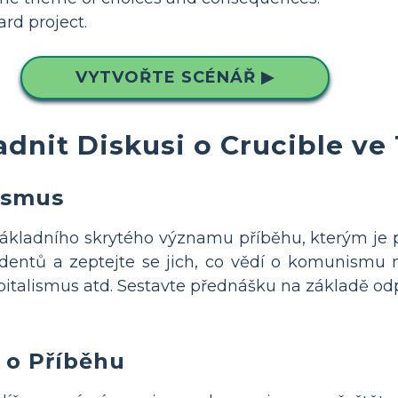
rd project.
VYTVOŘTE SCÉNÁŘ ▶
dnit Diskusi o Crucible ve 
ismus
základního skrytého významu příběhu, kterým j
udentů a zeptejte se jich, co vědí o komunismu
apitalismus atd. Sestavte přednášku na základě od
i o Příběhu