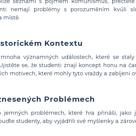
blíže seznámí s pojmem komunismus, přečtěte 
enti nemají problémy s porozuměním kvůli slo
a místě.
istorickém Kontextu
 mnoha významných událostech, které se staly v
Ujistěte se, že studenti znají koncept honu na č
ých motivech, které mohly tyto vraždy a zabíjení ov
Vznesených Problémech
o jemných problémech, které hra přináší, jako 
uďte studenty, aby vyjádřili své myšlenky a zárov