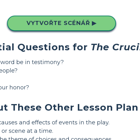
VYTVOŘTE SCÉNÁŘ ▶
ial Questions for
The Cruci
word be in testimony?
eople?
our honor?
t These Other Lesson Plan
auses and effects of events in the play.
 or scene at a time.
 the theme of choices and consequences.