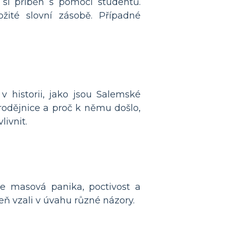
si příběh s pomocí studentů.
žité slovní zásobě. Případné
 historii, jako jsou Salemské
arodějnice a proč k němu došlo,
livnit.
je masová panika, poctivost a
eň vzali v úvahu různé názory.