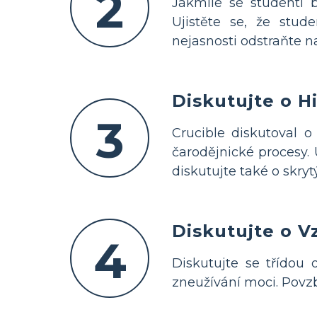
2
Jakmile se studenti 
Ujistěte se, že stud
nejasnosti odstraňte n
Diskutujte o H
3
Crucible diskutoval o
čarodějnické procesy. 
diskutujte také o skryt
Diskutujte o 
4
Diskutujte se třídou 
zneužívání moci. Povzb