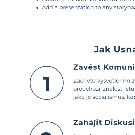
Add a
presentation
to any storyboa
Jak Usna
Zavést Komun
1
Začněte vysvětlením 
předchozí znalosti st
jako je socialismus, k
Zahájit Diskus