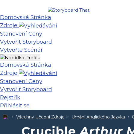
Domovská Stránka
Zdroje
Stanovení Ceny
Vytvořit Storyboard
Vytvořte Scénář
Domovská Stránka
Zdroje
Stanovení Ceny
Vytvořit Storyboard
Rejstřík
Přihlásit se
Všechny Učební Zdroje
Umění Anglického Jazyka
Crucible
Arthur M