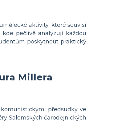
umělecké aktivity, které souvisí
 kde pečlivě analyzují každou
 studentům poskytnout praktický
ura Millera
tikomunistickými předsudky ve
 éry Salemských čarodějnických