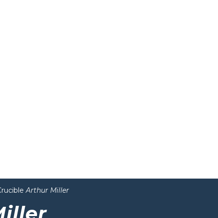
Crucible
Arthur Miller
iller