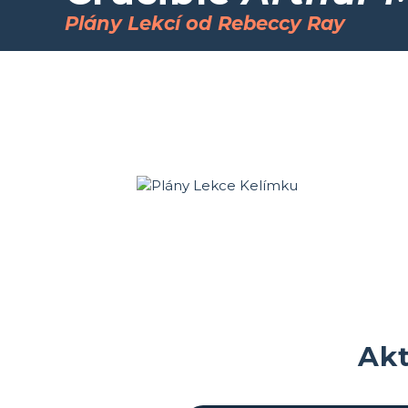
Plány Lekcí od Rebeccy Ray
Akt