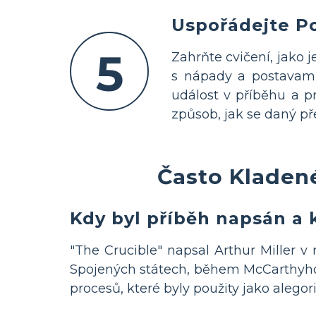
Uspořádejte Po
5
Zahrňte cvičení, jako 
s nápady a postavami
událost v příběhu a p
způsob, jak se daný př
Často Kladené
Kdy byl příběh napsán a 
"The Crucible" napsal Arthur Miller
Spojených státech, během McCarthyho 
procesů, které byly použity jako alegori