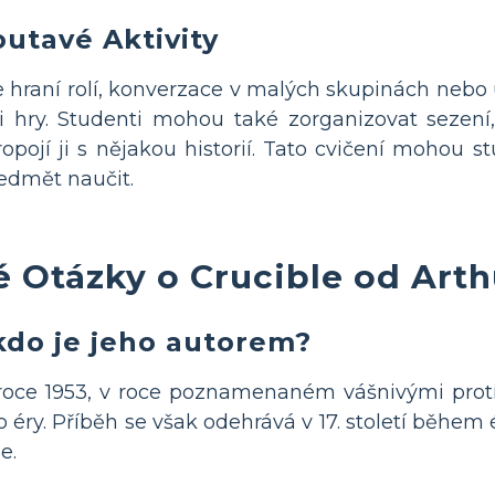
utavé Aktivity
je hraní rolí, konverzace v malých skupinách nebo 
 hry. Studenti mohou také zorganizovat sezení,
ropojí ji s nějakou historií. Tato cvičení mohou
edmět naučit.
 Otázky o Crucible od Arth
kdo je jeho autorem?
 v roce 1953, v roce poznamenaném vášnivými pro
éry. Příběh se však odehrává v 17. století během
e.