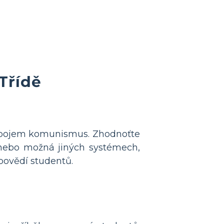
Třídě
e pojem komunismus. Zhodnoťte
 nebo možná jiných systémech,
povědí studentů.