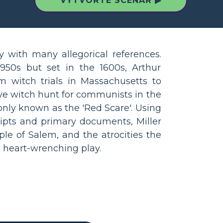
VYTVOŘTE SCÉNÁŘ ▶
y with many allegorical references.
950s but set in the 1600s, Arthur
m witch trials in Massachusetts to
ive witch hunt for communists in the
nly known as the 'Red Scare'. Using
ipts and primary documents, Miller
ople of Salem, and the atrocities the
s heart-wrenching play.
e