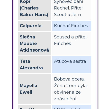
Kopr
Synovec paní
(Charles
Rachel. Přítel
Baker Haris)
Scout a Jem
Calpurnia
Kuchař Finches
Slečna
Soused a přítel
Maudie
Finches
Atkinsonová
Teta
Atticova sestra
Alexandra
Bobova dcera.
Mayella
Žena Tom byla
Ewell
obviněna ze
znásilnění