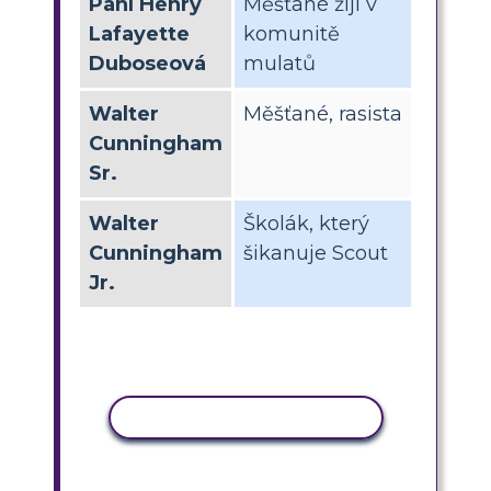
Paní Henry
Měšťané žijí v
Lafayette
komunitě
Duboseová
mulatů
Walter
Měšťané, rasista
Cunningham
Sr.
Walter
Školák, který
Cunningham
šikanuje Scout
Jr.
KOPÍROVAT AKTIVITU