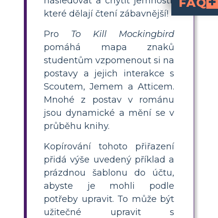
následovat a chytit jemnosti,
FAQ
které dělají čtení zábavnější!
Proč je mapování po
Porozumění osobnostem, motivacím, vztahům a vývoji charakteru postav je pro čtenáře snazší díky mapování postav. Poskytuje vizuální obraz o tom, jak různé postavy ovlivňují témata a celkový děj příběhu. Může
Na které postavy 
Věnujte velkou pozornost důležitým postavám, které mají v příbě
Jakých typických chyb byste se měli vyvarovat při c
Dávejte pozor, abyste znaky příliš nezjednodušovali nebo nepoužívali pouze fyzické popisy. Ujistěte se, že vaše mapa zachycuje složitost a vý
Pro
To Kill Mockingbird
pomáhá mapa znaků
studentům vzpomenout si na
postavy a jejich interakce s
Scoutem, Jemem a Atticem.
Mnohé z postav v románu
jsou dynamické a mění se v
průběhu knihy.
Kopírování tohoto přiřazení
přidá výše uvedený příklad a
prázdnou šablonu do účtu,
abyste je mohli podle
potřeby upravit. To může být
užitečné upravit s