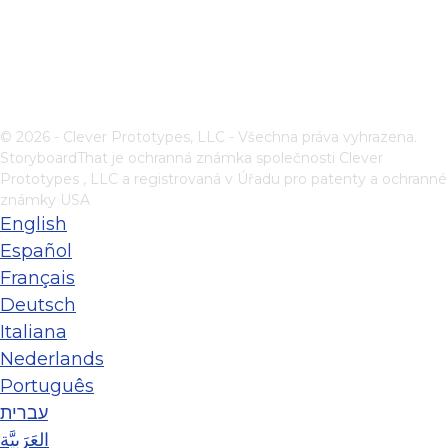
© 2026 - Clever Prototypes, LLC - Všechna práva vyhrazena.
StoryboardThat je ochranná známka společnosti
Clever
Prototypes , LLC
a registrovaná v Úřadu pro patenty a ochranné
známky USA
English
Español
Français
Deutsch
Italiana
Nederlands
Português
עברית
العَرَبِيَّة