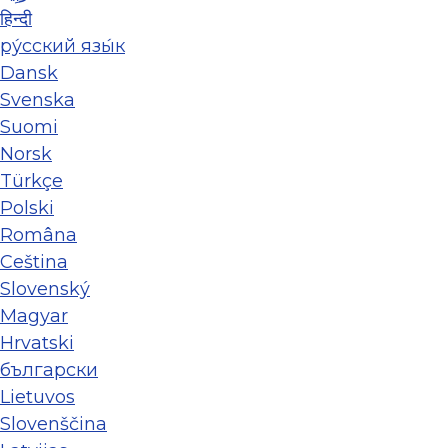
हिन्दी
ру́сский язы́к
Dansk
Svenska
Suomi
Norsk
Türkçe
Polski
Româna
Ceština
Slovenský
Magyar
Hrvatski
български
Lietuvos
Slovenščina