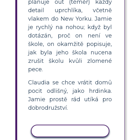
plánuje out (téměř) každý
detail uprchlíka, včetně
vlakem do New Yorku. Jamie
je rychlý na nohou; když byl
dotázán, proč on není ve
škole, on okamžitě popisuje,
jak byla jeho škola nucena
zrušit školu kvůli zlomené
pece.
Claudia se chce vrátit domů
pocit odlišný, jako hrdinka.
Jamie prostě rád utíká pro
dobrodružství.
KOPÍROVAT AKTIVITU