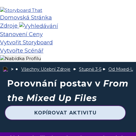
Domovská Stránka
Zdroje
Stanovení Ceny
Vytvořit Storyboard
Vytvořte Scénář
Všechny Učební Zdroje
Stupně 3-5
Od Mixed-Up F
Porovnání postav v
From
the Mixed Up Files
KOPÍROVAT AKTIVITU