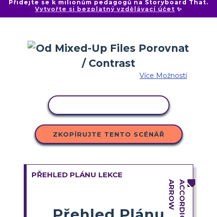
Přidejte se k milionům pedagogů na Storyboard That.
Vytvořte si bezplatný vzdělávací účet
✨
Více Možností
KOPÍROVAT AKTIVITU
ZKOPÍRUJTE TENTO SCÉNÁŘ
PŘEHLED PLÁNU LEKCE
Přehled Plánu