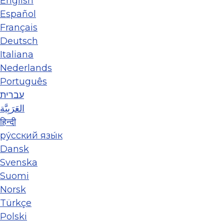
English
Español
Français
Deutsch
Italiana
Nederlands
Português
עברית
العَرَبِيَّة
हिन्दी
ру́сский язы́к
Dansk
Svenska
Suomi
Norsk
Türkçe
Polski