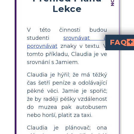
Lekce
V této činnosti budou
studenti
srovnávat a
FAQ
porovnávat
znaky v textu. V
Jak mohu porovnat a zdůraznit ro
se zaměřte na jejich osobnostní vlastnosti a činy. Claudia j
, která chce b
a rychlý myslitel, který si užívá d
Jaké jsou některé
je uspořádaná, utrácivá a chce se cítit výjime
je spořivý, vynalézavý a motivovaný dobrodružstvím. Tyto vlastnosti lze ilustrovat jejich volb
Jaký je jednodu
. Rozdělte papír nebo šablonu na dvě sloupce pro každou postavu, vyjmenujte jejich vlastnosti a uveďte příklady z knihy. Přidání ilustrací klíčových scén může učinit aktivitu atraktivnější pro studenty.
Jak mohu použít stor
k vizuální organizaci podobností a rozdílů. Instrukce j
Proč je porovnávání a zdůrazňování rozdílů mezi post
pomáhá studentům rozvíjet kritické myšlení, 
tomto příkladu, Claudia je ve
srovnání s Jamiem.
Claudia je hýřil; že má těžký
čas šetří peníze a odolávající
pěkné věci. Jamie je spořič;
že by raději pěšky vzdálenost
do muzea pak autobusem
nebo horší, platit za taxi.
Claudia je plánovač; ona