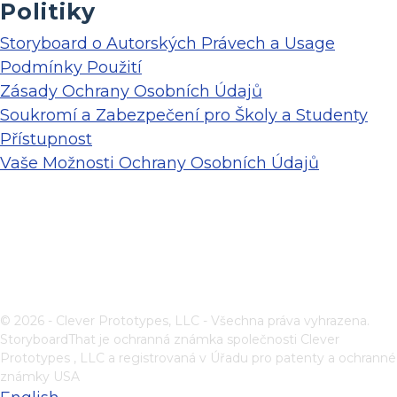
Politiky
Storyboard o Autorských Právech a Usage
Podmínky Použití
Zásady Ochrany Osobních Údajů
Soukromí a Zabezpečení pro Školy a Studenty
Přístupnost
Vaše Možnosti Ochrany Osobních Údajů
© 2026 - Clever Prototypes, LLC - Všechna práva vyhrazena.
StoryboardThat je ochranná známka společnosti
Clever
Prototypes , LLC
a registrovaná v Úřadu pro patenty a ochranné
známky USA