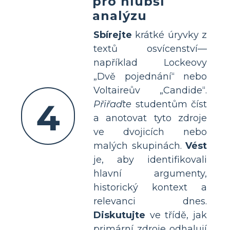
pro hlubší
analýzu
Sbírejte
krátké úryvky z
textů osvícenství—
například Lockeovy
„Dvě pojednání“ nebo
Voltaireův „Candide“.
4
Přiřaďte
studentům číst
a anotovat tyto zdroje
ve dvojicích nebo
malých skupinách.
Vést
je, aby identifikovali
hlavní argumenty,
historický kontext a
relevanci dnes.
Diskutujte
ve třídě, jak
primární zdroje odhalují