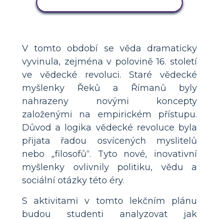
ZOBRAZIT AKTIVITU
V tomto období se věda dramaticky
vyvinula, zejména v polovině 16. století
ve vědecké revoluci. Staré vědecké
myšlenky Řeků a Římanů byly
nahrazeny novými koncepty
založenými na empirickém přístupu.
Důvod a logika vědecké revoluce byla
přijata řadou osvícených myslitelů
nebo „filosofů“. Tyto nové, inovativní
myšlenky ovlivnily politiku, vědu a
sociální otázky této éry.
S aktivitami v tomto lekčním plánu
budou studenti analyzovat jak