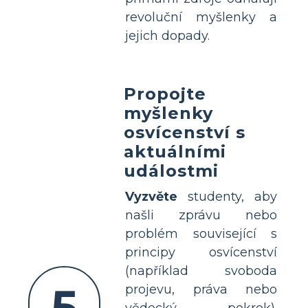
revoluční myšlenky a
jejich dopady.
Propojte
myšlenky
osvícenství s
aktuálními
událostmi
Vyzvěte
studenty, aby
našli zprávu nebo
problém související s
principy osvícenství
(například svoboda
5
projevu, práva nebo
vědecký pokrok).