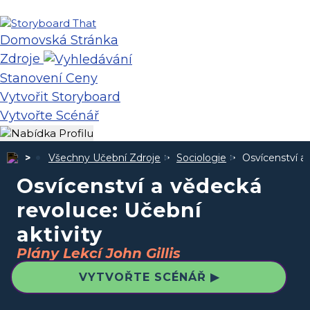
Domovská Stránka
Zdroje
Stanovení Ceny
Vytvořit Storyboard
Vytvořte Scénář
Všechny Učební Zdroje
Sociologie
Osvícenství a 
Osvícenství a vědecká
revoluce: Učební
aktivity
Plány Lekcí John Gillis
VYTVOŘTE SCÉNÁŘ ▶