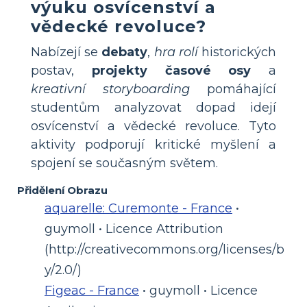
výuku osvícenství a
vědecké revoluce?
Nabízejí se
debaty
,
hra rolí
historických
postav,
projekty časové osy
a
kreativní storyboarding
pomáhající
studentům analyzovat dopad idejí
osvícenství a vědecké revoluce. Tyto
aktivity podporují kritické myšlení a
spojení se současným světem.
Přidělení Obrazu
aquarelle: Curemonte - France
•
guymoll • Licence Attribution
(http://creativecommons.org/licenses/b
y/2.0/)
Figeac - France
• guymoll • Licence