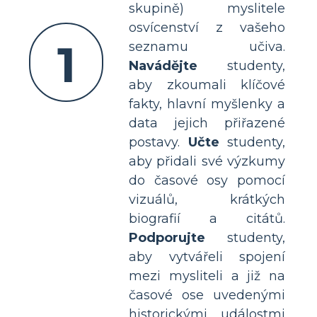
skupině) myslitele
osvícenství z vašeho
1
seznamu učiva.
Navádějte
studenty,
aby zkoumali klíčové
fakty, hlavní myšlenky a
data jejich přiřazené
postavy.
Učte
studenty,
aby přidali své výzkumy
do časové osy pomocí
vizuálů, krátkých
biografií a citátů.
Podporujte
studenty,
aby vytvářeli spojení
mezi mysliteli a již na
časové ose uvedenými
historickými událostmi