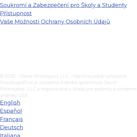
Soukromí a Zabezpečení pro Školy a Studenty
Přístupnost
Vaše Možnosti Ochrany Osobních Údajů
© 2026 - Clever Prototypes, LLC - Všechna práva vyhrazena.
StoryboardThat je ochranná známka společnosti
Clever
Prototypes , LLC
a registrovaná v Úřadu pro patenty a ochranné
známky USA
English
Español
Français
Deutsch
Italiana