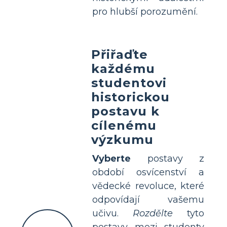
pro hlubší porozumění.
Přiřaďte
každému
studentovi
historickou
postavu k
cílenému
výzkumu
Vyberte
postavy z
období osvícenství a
vědecké revoluce, které
odpovídají vašemu
učivu.
Rozdělte
tyto
postavy mezi studenty