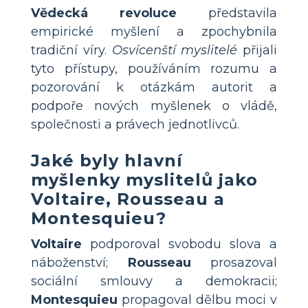
Vědecká revoluce
představila
empirické myšlení a zpochybnila
tradiční víry.
Osvícenští myslitelé
přijali
tyto přístupy, používáním rozumu a
pozorování k otázkám autorit a
podpoře nových myšlenek o vládě,
společnosti a právech jednotlivců.
Jaké byly hlavní
myšlenky myslitelů jako
Voltaire, Rousseau a
Montesquieu?
Voltaire
podporoval svobodu slova a
náboženství;
Rousseau
prosazoval
sociální smlouvy a demokracii;
Montesquieu
propagoval dělbu moci v