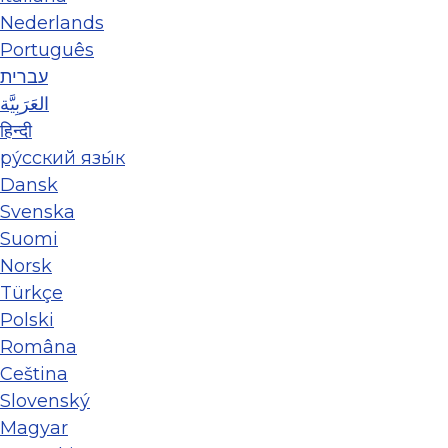
Nederlands
Português
עברית
العَرَبِيَّة
हिन्दी
ру́сский язы́к
Dansk
Svenska
Suomi
Norsk
Türkçe
Polski
Româna
Ceština
Slovenský
Magyar