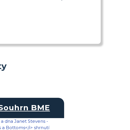
ty
Souhrn BME