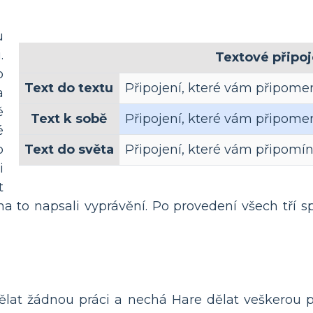
u
.
Textové připoj
o
Text do textu
Připojení, které vám připome
a
ě
Text k sobě
Připojení, které vám připome
é
o
Text do světa
Připojení, které vám připomíná
i
t
na to napsali vyprávění. Po provedení všech tří 
at žádnou práci a nechá Hare dělat veškerou prá