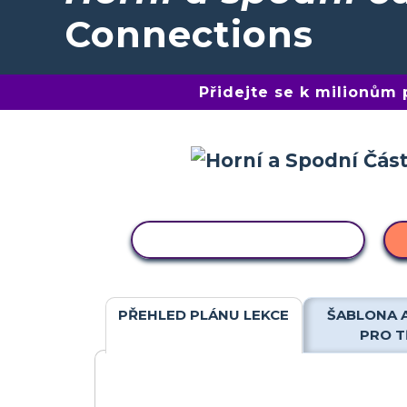
Connections
Přidejte se k milionům
KOPÍROVAT AKTIVITU
PŘEHLED PLÁNU LEKCE
ŠABLONA 
PRO T