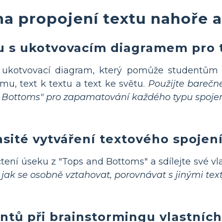
na propojení textu nahoře a
du s ukotvovacím diagramem pro 
 ukotvovací diagram, který pomůže studentům z
mu, text k textu a text ke světu.
Použijte barečn
d Bottoms" pro zapamatování každého typu spojen
sité vytváření textového spojen
čtení úseku z "Tops and Bottoms" a sdílejte své vl
jak se osobně vztahovat, porovnávat s jinými text
ntů při brainstormingu vlastních