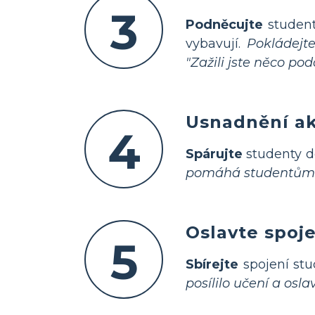
3
Podněcujte
studenty
vybavují.
Pokládejte
"Zažili jste něco po
Usnadnění akt
4
Spárujte
studenty do
pomáhá studentům u
Oslavte spoje
5
Sbírejte
spojení stu
posílilo učení a osla