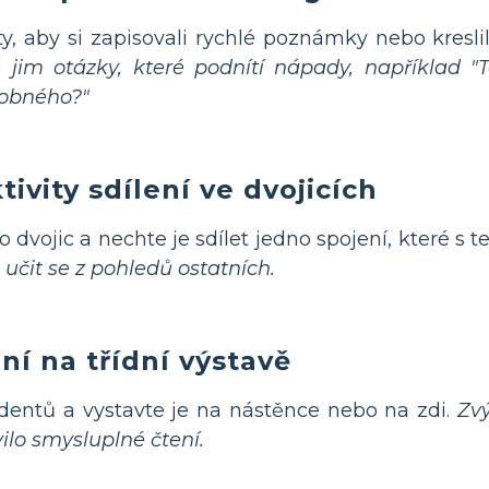
, aby si zapisovali rychlé poznámky nebo kreslili
 jim otázky, které podnítí nápady, například "
dobného?"
ivity sdílení ve dvojicích
 dvojic a nechte je sdílet jedno spojení, které s t
čit se z pohledů ostatních.
ní na třídní výstavě
dentů a vystavte je na nástěnce nebo na zdi.
Zvý
vilo smysluplné čtení.