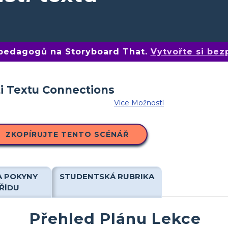
 pedagogů na Storyboard That.
Vytvořte si bez
Více Možností
ZKOPÍRUJTE TENTO SCÉNÁŘ
A POKYNY
STUDENTSKÁ RUBRIKA
ŘÍDU
Přehled Plánu Lekce