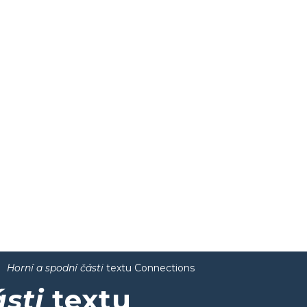
Horní a spodní části
textu Connections
sti
textu