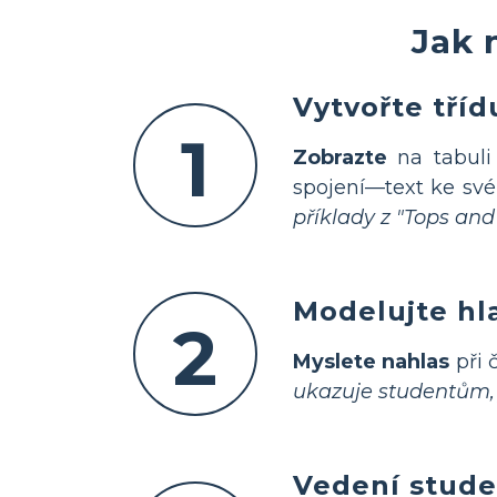
Jak 
Vytvořte tří
1
Zobrazte
na tabuli
spojení—text ke své
příklady z "Tops an
Modelujte hla
2
Myslete nahlas
při 
ukazuje studentům, 
Vedení stude