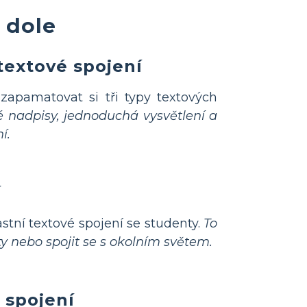
 dole
textové spojení
apamatovat si tři typy textových
é nadpisy, jednoduchá vysvětlení a
í.
í
astní textové spojení se studenty.
To
y nebo spojit se s okolním světem.
 spojení