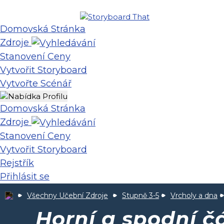
Domovská Stránka
Zdroje
Stanovení Ceny
Vytvořit Storyboard
Vytvořte Scénář
Domovská Stránka
Zdroje
Stanovení Ceny
Vytvořit Storyboard
Rejstřík
Přihlásit se
Všechny Učební Zdroje
Stupně 3-5
Vrcholy a dna
Horní a spodní čá