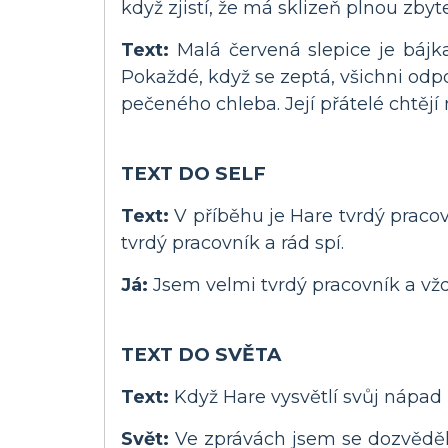
když zjistí, že má sklizeň plnou zbyt
Text:
Malá červená slepice je bájka
Pokaždé, když se zeptá, všichni odpo
pečeného chleba. Její přátelé chtějí
TEXT DO SELF
Text:
V příběhu je Hare tvrdý pracov
tvrdý pracovník a rád spí.
Já:
Jsem velmi tvrdý pracovník a vžd
TEXT DO SVĚTA
Text:
Když Hare vysvětlí svůj nápad (
Svět:
Ve zprávách jsem se dozvěděl o