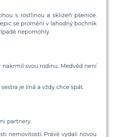
hou s rostlinou a sklizeň pšenice.
 slepic se promění v lahodný bochník
 případě nepomohly.
by nakrmil svou rodinu. Medvěd není
stra je líná a vždy chce spát.
mi partnery.
sti nemovitostí. Právě vydali novou