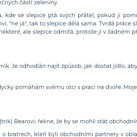
ečných částí zeleniny.
, kde se slepice ptá svých přátel, pokud jí pomo
ví, "ne já", tak to slepice dělá sama. Tvrdá práce
 některé, ale slepice odmítá, protože jí v žádném
ník. Je odhodlán najít způsob, jak dostat jídlo, a
ycky pomáhám svému otci s prací na dvoře. Moje se
trik) Bearovi, řekne, že by se mohli stát obchodní
 bratrech, kteří byli obchodními partnery v obla