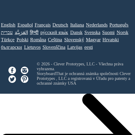
English
Español
Français
Deutsch
Italiana
Nederlands
Português
עברית
العَرَبِيَّة
हिन्दी
ру́сский язы́к
Dansk
Svenska
Suomi
Norsk
Türkçe
Polski
Româna
Ceština
Slovenský
Magyar
Hrvatski
български
Lietuvos
Slovenščina
Latvijas
eesti
© 2026 - Clever Prototypes, LLC - Všechna práva
vyhrazena.
StoryboardThat je ochranná známka společnosti
Clever
Prototypes , LLC
a registrovaná v Úřadu pro patenty a
ochranné známky USA