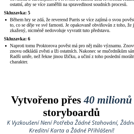
ostatní, aby se více zaměřili na spravedlnost soudních procesů.
Skluzavka: 5
Během hry se zdá, že reverend Parris se více zajímá o svou pověs
to, co se děje ve své farnosti. Je opakovaně obviňován z toho, že 
zkažený, nicméně nedovoluje vyvratit tuto představu.
Skluzavka: 6
Naproti tomu Proktorova pověst má pro něj málo významu. Znov
znovu odkládá zvěsti a lži ostatních. Nakonec se mučedníkům sá
Radši umře, než řekne jinou lžičku, a učiní z toho poslední moráln
charakter.
Vytvořeno přes
40 milionů
storyboardů
K Vyzkoušení Není Potřeba Žádné Stahování, Žádn
Kreditní Karta a Žádné Přihlášení!