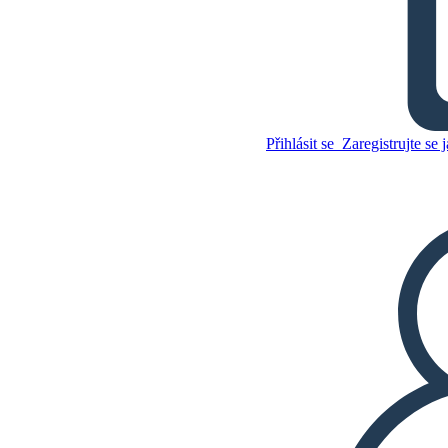
Crucible Témata
Zkopírujte tento scénář
Přihlásit se
Zaregistrujte se j
VYTVOŘIT STORYBOARD
Zkopírujte tento scénář
VYTVOŘIT STORYBOARD
PŘEHRÁT PREZENTACI
PŘEČTI MI