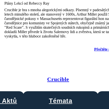
Plány Lekcí od Rebeccy Ray
Crucible je hra s mnoha alegorickými odkazy. Písemný v padesátýc
letech minulého století, ale stanovený v 1600s, Arthur Miller použil
čarodějnické pokusy v Massachusetts reprezentovat figurální hon na
čarodějnice pro komunisty ve Spojených státech, obyčejně známý j
"Red Scare". S využitím skutečných soudních rukopisů a primárníc
dokladů Miller přivede k životu Salemovy lidi a zvěrstva, která se t
vyskytla, v této hluboce zakořeněné hře.
Přečtěte 
Crucible
i Aktů
Témata