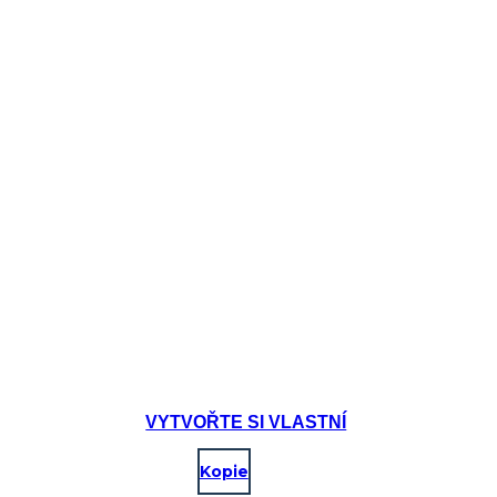
Create your own at Storyboard That
VYTVOŘTE SI VLASTNÍ
Kopie