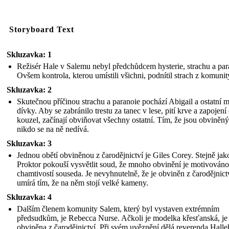
Storyboard Text
Skluzavka: 1
Režisér Hale v Salemu nebyl předchůdcem hysterie, strachu a par
Ovšem kontrola, kterou umístili všichni, podnítil strach z komunit
Skluzavka: 2
Skutečnou příčinou strachu a paranoie pochází Abigail a ostatní 
dívky. Aby se zabránilo trestu za tanec v lese, pití krve a zapojení
kouzel, začínají obviňovat všechny ostatní. Tím, že jsou obviněn
nikdo se na ně nedívá.
Skluzavka: 3
Jednou obětí obviněnou z čarodějnictví je Giles Corey. Stejně jak
Proktor pokouší vysvětlit soud, že mnoho obvinění je motivováno
chamtivostí souseda. Je nevyhnutelně, že je obviněn z čarodějnict
umírá tím, že na něm stojí velké kameny.
Skluzavka: 4
Dalším členem komunity Salem, který byl vystaven extrémním
předsudkům, je Rebecca Nurse. Ačkoli je modelka křesťanská, je
obviněna z čarodějnictví. Při svém uvěznění dělá reverenda Halle