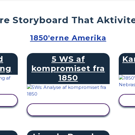
ere Storyboard That Aktivit
1850'erne Amerika
d
5 WS af
Ka
ing
kompromiset fra
1850
SE AKTIVITET