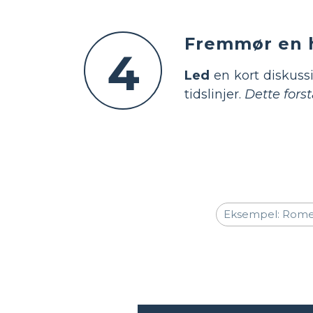
Fremmør en h
4
Led
en kort diskussi
tidslinjer.
Dette fors