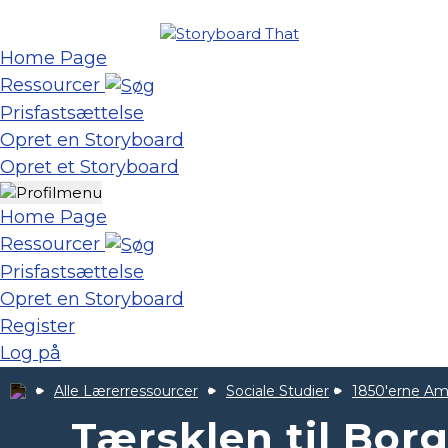
Home Page
Ressourcer
Prisfastsættelse
Opret en Storyboard
Opret et Storyboard
Home Page
Ressourcer
Prisfastsættelse
Opret en Storyboard
Register
Log på
Alle Lærerressourcer
Sociale Studier
1850'erne Am
Tærsklen til Borg