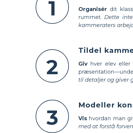
1
Organisér
dit klass
rummet.
Dette inte
kammeraters arbejde
Tildel kamme
2
Giv
hver elev eller
præsentation—under 
til detaljer og give
Modeller kons
3
Vis
hvordan man give
med at forstå forven