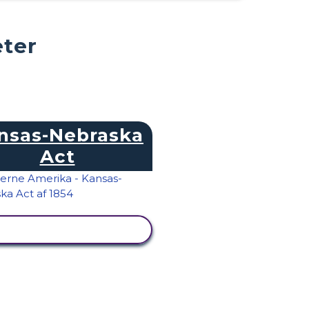
eter
nsas-Nebraska
Act
SE AKTIVITET