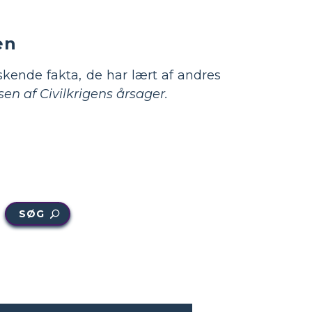
en
askende fakta, de har lært af andres
en af Civilkrigens årsager.
SØG