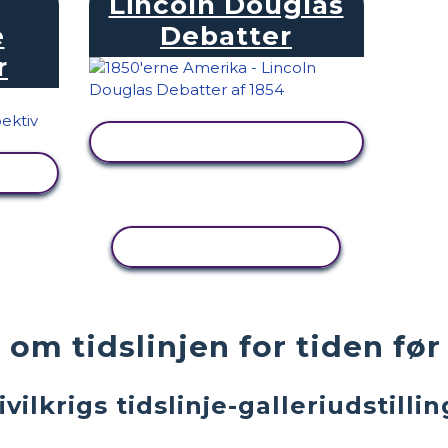
Lincoln Douglas
e
Debatter
r
SE AKTIVITET
KOPIER AKTIVITET
om tidslinjen for tiden fø
vilkrigs tidslinje-galleriudstilli