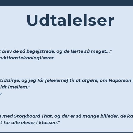
Udtalelser
 blev de så begejstrede, og de lærte så meget..."
truktionsteknologilærer
idslinje, og jeg får [eleverne] til at afgøre, om Napoleon 
midt imellem."
r
ve med Storyboard That, og der er så mange billeder, de k
 for alle elever i klassen."