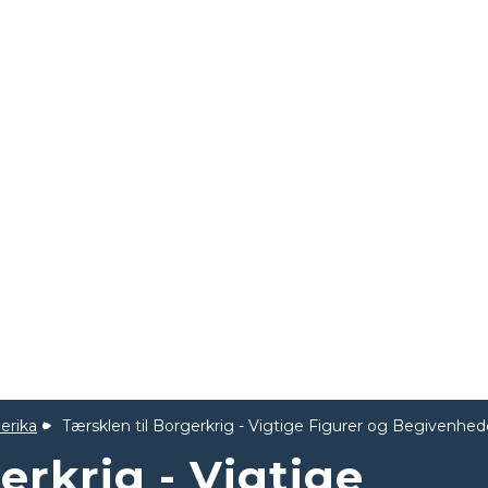
erika
Tærsklen til Borgerkrig - Vigtige Figurer og Begivenhed
erkrig - Vigtige