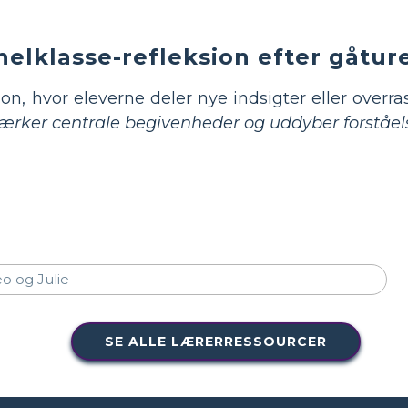
elklasse-refleksion efter gåtur
on, hvor eleverne deler nye indsigter eller overr
tærker centrale begivenheder og uddyber forståels
SE ALLE LÆRERRESSOURCER