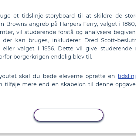
uge et tidslinje-storyboard til at skildre de st
 Browns angreb på Harpers Ferry, valget i 1860, 
ter, vil studerende forstå og analysere begivenh
 der kan bruges, inkluderer: Dred Scott-beslutn
, eller valget i 1856. Dette vil give studerend
rfor borgerkrigen endelig blev til.
jelayoutet skal du bede eleverne oprette en
tidslin
kan tilføje mere end en skabelon til denne opga
KOPIER AKTIVITET