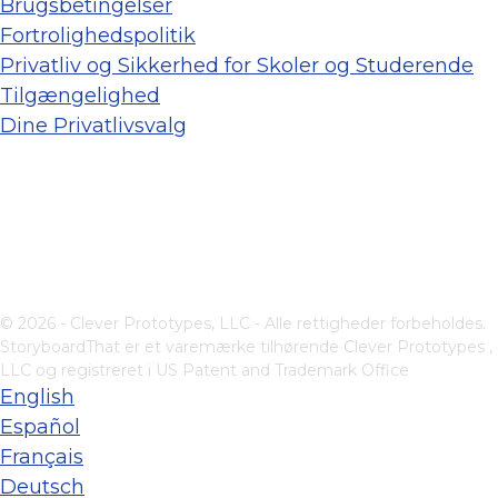
Brugsbetingelser
Fortrolighedspolitik
Privatliv og Sikkerhed for Skoler og Studerende
Tilgængelighed
Dine Privatlivsvalg
© 2026 - Clever Prototypes, LLC - Alle rettigheder forbeholdes.
StoryboardThat er et varemærke tilhørende
Clever Prototypes ,
LLC
og registreret i US Patent and Trademark Office
English
Español
Français
Deutsch