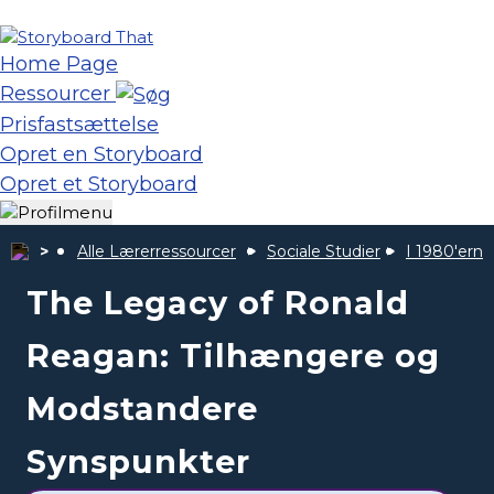
Home Page
Ressourcer
Prisfastsættelse
Opret en Storyboard
Opret et Storyboard
Alle Lærerressourcer
Sociale Studier
I 1980'ern
The Legacy of Ronald
Reagan: Tilhængere og
Modstandere
Synspunkter