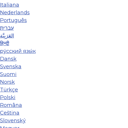
Italiana
Nederlands
Português
עברית
العَرَبِيَّة
हिन्दी
ру́сский язы́к
Dansk
Svenska
Suomi
Norsk
Türkçe
Polski
Româna
Ceština
Slovenský