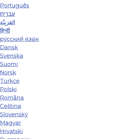
Português
עברית
العَرَبِيَّة
हिन्दी
ру́сский язы́к
Dansk
Svenska
Suomi
Norsk
Türkçe
Polski
Româna
Ceština
Slovenský
Magyar
Hrvatski