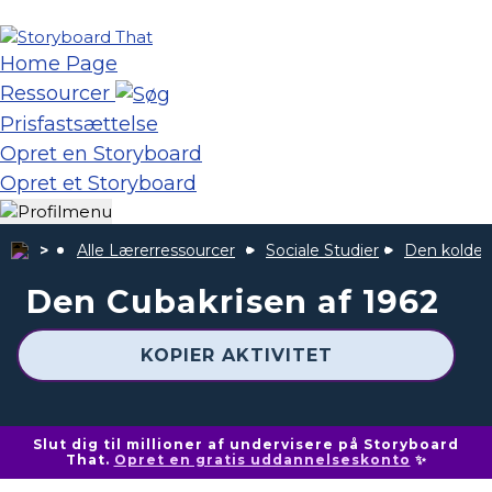
Home Page
Ressourcer
Prisfastsættelse
Opret en Storyboard
Opret et Storyboard
Alle Lærerressourcer
Sociale Studier
Den kolde k
Den Cubakrisen af ​​1962
KOPIER AKTIVITET
Slut dig til millioner af undervisere på Storyboard
That.
Opret en gratis uddannelseskonto
✨