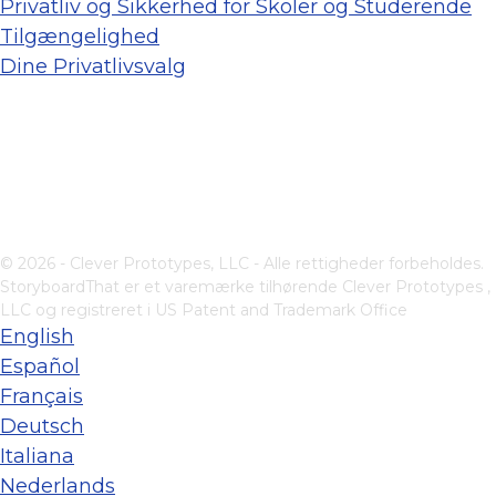
Privatliv og Sikkerhed for Skoler og Studerende
Tilgængelighed
Dine Privatlivsvalg
© 2026 - Clever Prototypes, LLC - Alle rettigheder forbeholdes.
StoryboardThat er et varemærke tilhørende
Clever Prototypes ,
LLC
og registreret i US Patent and Trademark Office
English
Español
Français
Deutsch
Italiana
Nederlands