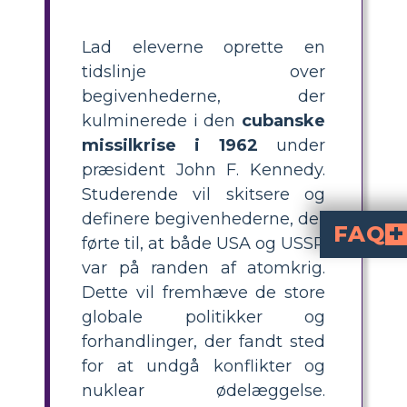
Lad eleverne oprette en
tidslinje over
begivenhederne, der
kulminerede i den
cubanske
missilkrise i 1962
under
præsident John F. Kennedy.
Studerende vil skitsere og
definere begivenhederne, der
FAQ
førte til, at både USA og USSR
var på randen af atomkrig.
Hvad er Cubakrisen 
? Det var en 13-dages konfrontation i oktober 1962 me
Hvordan kan elever lave en eff
Elever kan lave en effektiv tidslinje ved at liste nøglebegivenh
Hvilke vigtige begivenheder skal inkluderes
Vigtige begivenheder inkluderer invasionen ved Grisebugten, opdagelsen af sovjetiske missiler på Cuba, præsident Kennedys tv-
Hvordan påvirkede Cuba
USAs og Cubas relatio
, hvilket førte til årtiers fjendtlighed, handelsembargoer og d
Hvad er nogle kreative måder at præsentere 
til præsentationer eller gallerirundvi
Dette vil fremhæve de store
globale politikker og
forhandlinger, der fandt sted
for at undgå konflikter og
nuklear ødelæggelse.