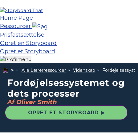
Home Page
Ressourcer
Prisfastsættelse
Opret en Storyboard
Opret et Storyboard
Alle Lærerressourcer
Videnskab
Fordøjelsessyst
Fordøjelsessystemet og
dets processer
Af Oliver Smith
OPRET ET STORYBOARD ▶