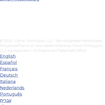
© 2026 - Clever Prototypes, LLC - Alle rettigheder forbeholdes.
StoryboardThat er et varemærke tilhørende
Clever Prototypes ,
LLC
og registreret i US Patent and Trademark Office
English
Español
Français
Deutsch
Italiana
Nederlands
Português
עברית