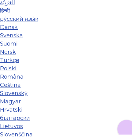
العَرَبِيَّة
हिन्दी
ру́сский язы́к
Dansk
Svenska
Suomi
Norsk
Türkçe
Polski
Româna
Ceština
Slovenský
Magyar
Hrvatski
български
Lietuvos
Slovenščina