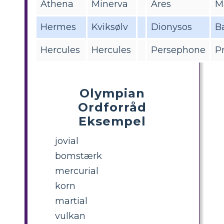
Athena
Minerva
Ares
M
Hermes
Kviksølv
Dionysos
B
Hercules
Hercules
Persephone
P
Olympian
Ordforråd
Eksempel
jovial
bomstærk
mercurial
korn
martial
vulkan