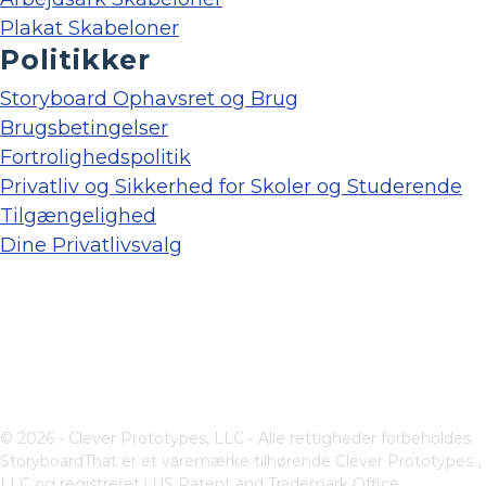
Plakat Skabeloner
Politikker
Storyboard Ophavsret og Brug
Brugsbetingelser
Fortrolighedspolitik
Privatliv og Sikkerhed for Skoler og Studerende
Tilgængelighed
Dine Privatlivsvalg
© 2026 - Clever Prototypes, LLC - Alle rettigheder forbeholdes.
StoryboardThat er et varemærke tilhørende
Clever Prototypes ,
LLC
og registreret i US Patent and Trademark Office