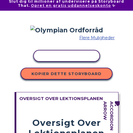
Slut dig til millioner af undervisere på Storyboard
That.
Opret en gratis uddannelseskonto
✨
Flere Muligheder
KOPIER AKTIVITET
KOPIER DETTE STORYBOARD
OVERSIGT OVER LEKTIONSPLANEN
Oversigt Over
Lektionsplanen