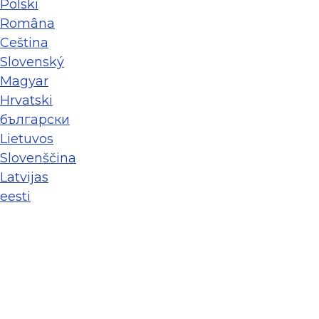
Polski
Româna
Ceština
Slovenský
Magyar
Hrvatski
български
Lietuvos
Slovenščina
Latvijas
eesti