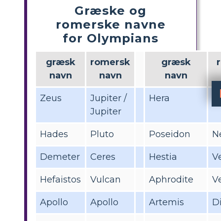
Græske og
romerske navne
for Olympians
græsk
romersk
græsk
navn
navn
navn
Zeus
Jupiter /
Hera
J
Jupiter
Hades
Pluto
Poseidon
N
Demeter
Ceres
Hestia
V
Hefaistos
Vulcan
Aphrodite
V
Apollo
Apollo
Artemis
D