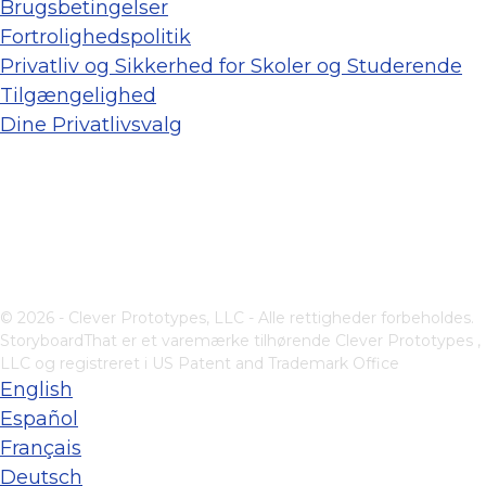
Brugsbetingelser
Fortrolighedspolitik
Privatliv og Sikkerhed for Skoler og Studerende
Tilgængelighed
Dine Privatlivsvalg
© 2026 - Clever Prototypes, LLC - Alle rettigheder forbeholdes.
StoryboardThat er et varemærke tilhørende
Clever Prototypes ,
LLC
og registreret i US Patent and Trademark Office
English
Español
Français
Deutsch