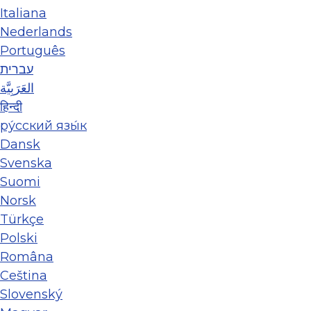
Italiana
Nederlands
Português
עברית
العَرَبِيَّة
हिन्दी
ру́сский язы́к
Dansk
Svenska
Suomi
Norsk
Türkçe
Polski
Româna
Ceština
Slovenský