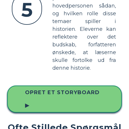
5
hovedpersonen sådan,
og hvilken rolle disse
temaer spiller i
historien. Eleverne kan
reflektere over det
budskab, forfatteren
ønskede, at læserne
skulle fortolke ud fra
denne historie.
OPRET ET STORYBOARD
▶
Ofte Stillede Spørgsmål