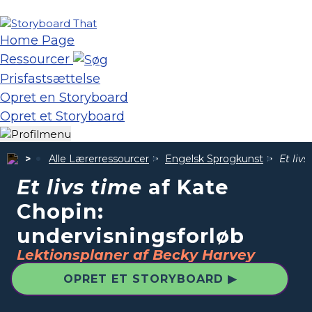
Home Page
Ressourcer
Prisfastsættelse
Opret en Storyboard
Opret et Storyboard
Alle Lærerressourcer
Engelsk Sprogkunst
Et livs
Et livs time
af Kate
Chopin:
undervisningsforløb
Lektionsplaner af Becky Harvey
OPRET ET STORYBOARD ▶