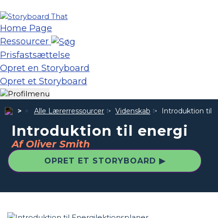
Home Page
Ressourcer
Prisfastsættelse
Opret en Storyboard
Opret et Storyboard
Alle Lærerressourcer
Videnskab
Introduktion til 
Introduktion til energi
Af Oliver Smith
OPRET ET STORYBOARD ▶