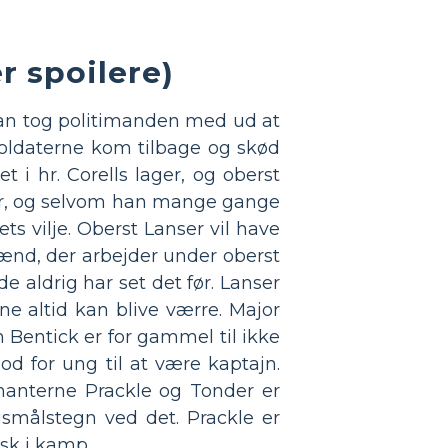
r spoilere)
: han tog politimanden med ud at
Soldaterne kom tilbage og skød
t i hr. Corells lager, og oberst
er, og selvom han mange gange
ets vilje. Oberst Lanser vil have
ænd, der arbejder under oberst
e aldrig har set det før. Lanser
ne altid kan blive værre. Major
 Bentick er for gammel til ikke
d for ung til at være kaptajn.
tnanterne Prackle og Tonder er
gsmålstegn ved det. Prackle er
isk i kamp.