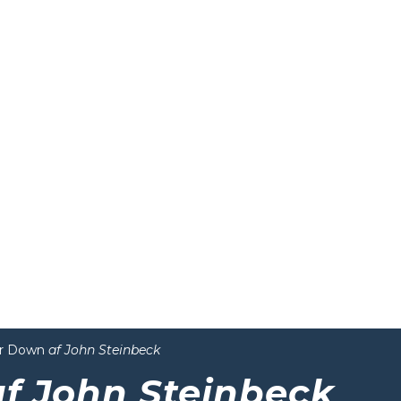
r Down
af John Steinbeck
af John Steinbeck