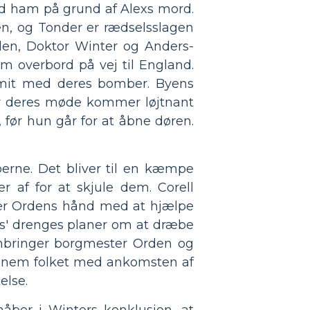
ed ham på grund af Alexs mord.
ten, og Tonder er rædselsslagen
den, Doktor Winter og Anders-
 overbord på vej til England.
it med deres bomber. Byens
er deres møde kommer løjtnant
 før hun går for at åbne døren.
erne. Det bliver til en kæmpe
 af for at skjule dem. Corell
ter Ordens hånd med at hjælpe
ers' drenges planer om at dræbe
 anbringer borgmester Orden og
gennem folket med ankomsten af
else.
åber i Winters konklusion, at