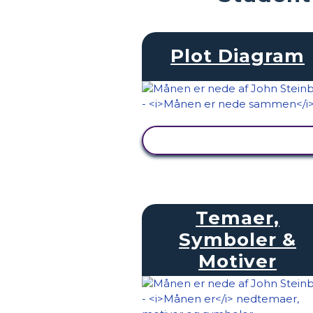
Plot Diagram
SE AKTIVITET
Temaer,
Symboler &
Motiver