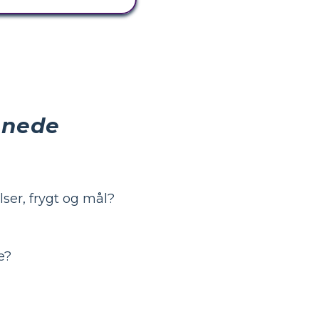
 nede
ser, frygt og mål?
e?