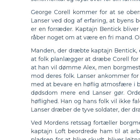
George Corell kommer for at se obers
Lanser ved dog af erfaring, at byens b
er en forræder. Kaptajn Bentick blive
råber noget om at være en fri mand. O
Manden, der dræbte kaptajn Bentick, 
at folk planlægger at dræbe Corell for
at han vil dømme Alex, men borgmester 
mod deres folk. Lanser ankommer for 
med at bevare en høflig atmosfære i by
dødsdom mere end Lanser gør. Orden
høflighed. Han og hans folk vil ikke f
Lanser dræber de tyve soldater, der dr
Ved Mordens retssag fortæller borgmest
kaptajn Loft beordrede ham til at ar
pladsen for at blive skudt, bliver løj