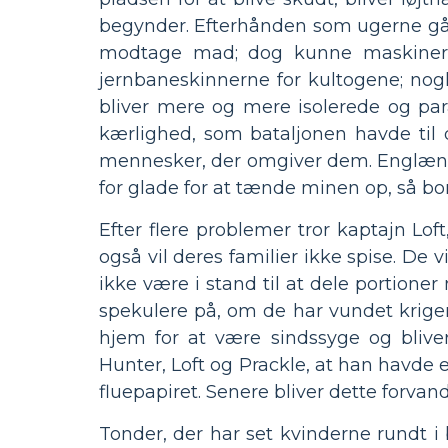
begynder. Efterhånden som ugerne går
modtage mad; dog kunne maskiner no
jernbaneskinnerne for kultogene; no
bliver mere og mere isolerede og para
kærlighed, som bataljonen havde til d
mennesker, der omgiver dem. Englænde
for glade for at tænde minen op, så 
Efter flere problemer tror kaptajn Lo
også vil deres familier ikke spise. De
ikke være i stand til at dele portione
spekulere på, om de har vundet krigen 
hjem for at være sindssyge og blive
Hunter, Loft og Prackle, at han havde e
fluepapiret. Senere bliver dette forvan
Tonder, der har set kvinderne rundt i