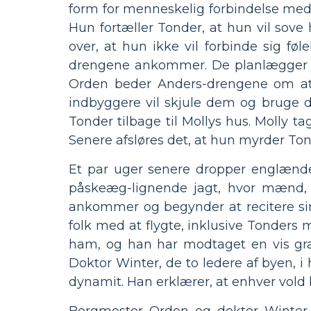
form for menneskelig forbindelse med 
Hun fortæller Tonder, at hun vil sove 
over, at hun ikke vil forbinde sig 
drengene ankommer. De planlægger at
Orden beder Anders-drengene om a
indbyggere vil skjule dem og bruge 
Tonder tilbage til Mollys hus. Molly t
Senere afsløres det, at hun myrder Ton
Et par uger senere dropper englænd
påskeæg-lignende jagt, hvor mænd, k
ankommer og begynder at recitere si
folk med at flygte, inklusive Tonders 
ham, og han har modtaget en vis grad
Doktor Winter, de to ledere af byen,
dynamit. Han erklærer, at enhver vold be
Borgmester Orden og doktor Winter d