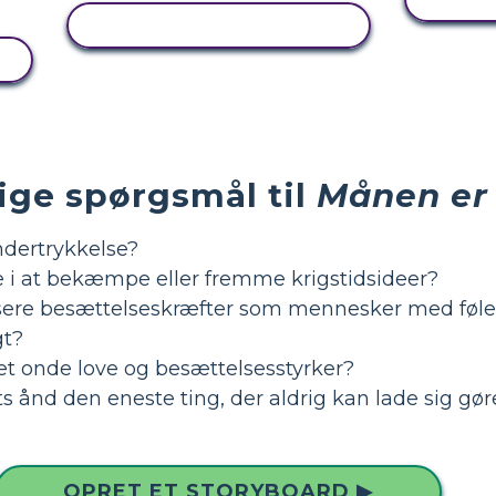
SE AKTIVITET
ige spørgsmål til
Månen er
ndertrykkelse?
e i at bekæmpe eller fremme krigstidsideer?
isere besættelseskræfter som mennesker med følel
gt?
et onde love og besættelsesstyrker?
s ånd den eneste ting, der aldrig kan lade sig gør
OPRET ET STORYBOARD ▶