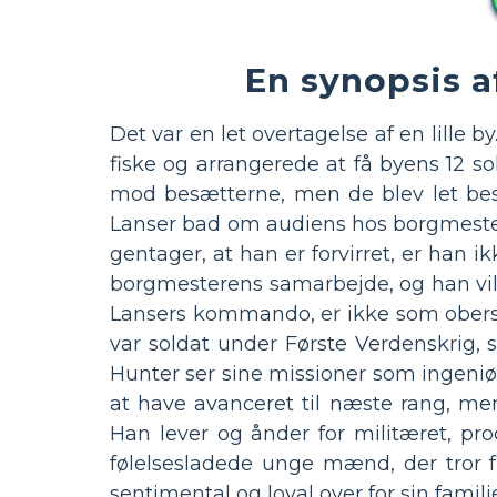
En synopsis a
Det var en let overtagelse af en lille 
fiske og arrangerede at få byens 12 s
mod besætterne, men de blev let besejr
Lanser bad om audiens hos borgmeste
gentager, at han er forvirret, er han ik
borgmesterens samarbejde, og han vil
Lansers kommando, er ikke som obersten:
var soldat under Første Verdenskrig, 
Hunter ser sine missioner som ingeniø
at have avanceret til næste rang, me
Han lever og ånder for militæret, pr
følelsesladede unge mænd, der tror f
sentimental og loyal over for sin famili