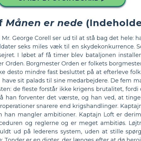
f
Månen er nede
(Indeholde
by. Mr. George Corell ser ud til at stå bag det hele
oldater seks miles væk til en skydekonkurrence. 
et. I løbet af få timer blev bataljonen installere
r Orden. Borgmester Orden er folkets borgmest
ke desto mindre fast besluttet på at efterleve folk
 have sit palads til sine medarbejdere. De fem m
 de fleste forstår ikke krigens brutalitet, fordi d
så han forventer det værste, og han ved, at tinge
roperationer snarere end krigshandlinger. Kaptajn
n han mangler ambitioner. Kaptajn Loft er derimo
oceduren og reglerne og er meget ambitiøs. Løj
uldt ud på lederens system, uden at stille spør
e; Tonder er en digter, der længes efter at dø hero