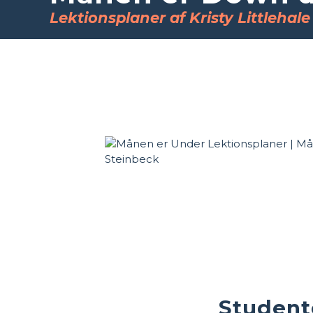
Lektionsplaner af Kristy Littlehale
Student