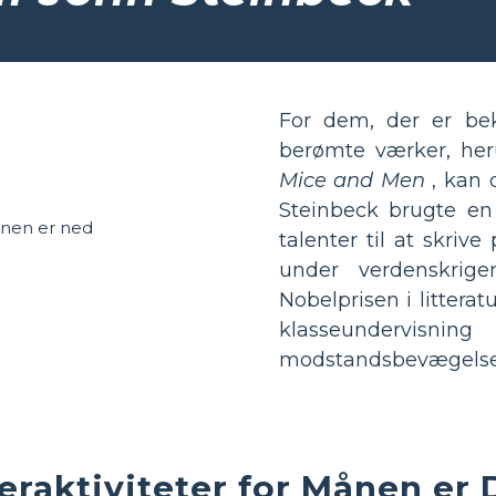
For dem, der er be
berømte værker, he
Mice and Men
, kan 
Steinbeck brugte en 
talenter til at skriv
under verdenskrig
Nobelprisen i litterat
klasseunderv
modstandsbevægelser
eraktiviteter for Månen er