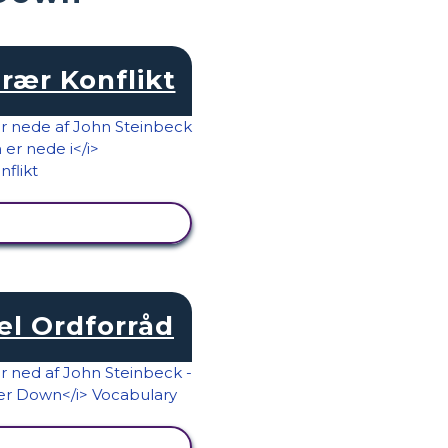
erær Konflikt
SE AKTIVITET
el Ordforråd
SE AKTIVITET