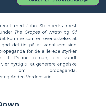
OPRET ET STORYBOARD ▶
kendt med John Steinbecks mest
runder
The Grapes of Wrath
og
Of
det komme som en overraskelse, at
god del tid på at kanalisere sine
e propaganda for de allierede styrker
en. II. Denne roman, der vandt
ur, er nyttig til at generere engelske
isning om propaganda,
 og Anden Verdenskrig.
 Down