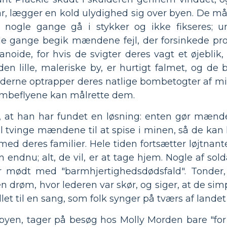
, lægger en kold ulydighed sig over byen. De må
gle gange gå i stykker og ikke fikseres; unde
gle gange begik mændene fejl, der forsinkede p
noide, for hvis de svigter deres vagt et øjeblik,
en lille, maleriske by, er hurtigt falmet, og de
rne optrapper deres natlige bombetogter af min
bombeflyene kan målrette dem.
ft, at han har fundet en løsning: enten gør mænd
 vil tvinge mændene til at spise i minen, så de ka
r med deres familier. Hele tiden fortsætter løjtna
endnu; alt, de vil, er at tage hjem. Nogle af sold
r mødt med "barmhjertighedsdødsfald". Tonder, 
n drøm, hvor lederen var skør, og siger, at de simp
dlet til en sang, som folk synger på tværs af lande
 byen, tager på besøg hos Molly Morden bare "for