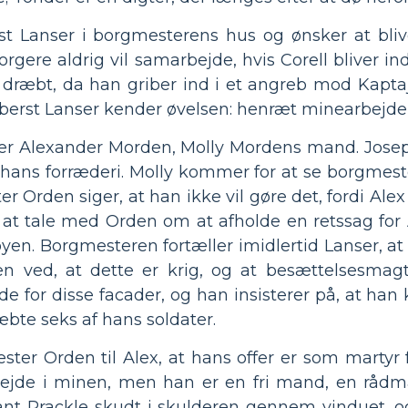
t Lanser i borgmesterens hus og ønsker at blive
orgere aldrig vil samarbejde, hvis Corell bliver i
r dræbt, da han griber ind i et angreb mod Kapta
berst Lanser kender øvelsen: henræt minearbejdere
er Alexander Morden, Molly Mordens mand. Joseph,
 hans forræderi. Molly kommer for at se borgmester
Orden siger, at han ikke vil gøre det, fordi Alex
at tale med Orden om at afholde en retssag for 
en. Borgmesteren fortæller imidlertid Lanser, at h
 ved, at dette er krig, og at besættelsesmagt
alde for disse facader, og han insisterer på, at h
æbte seks af hans soldater.
er Orden til Alex, at hans offer er som martyr fo
bejde i minen, men han er en fri mand, en rådma
tnant Prackle skudt i skulderen gennem vinduet, o