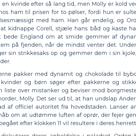
en kvinde efter så lang tid, men Molly er kold v
hos ham til prisen for to pølser, fordi hun er sul
følelsesmæssigt med ham. Han går endelig, og Or
 kidnappe Corell, stjæle hans båd og kaste ham
t bede England om at smide gemmer af dynam
dem på fjenden, når de mindst venter det. Und
ager sin strikkesaks op og gemmer dem i sin kjole,
der.
erne pakker med dynamit og chokolade til bybo
vinder og børn søger efter pakkerne og stikker
n liste over mistanker og beviser mod borgmes
morder, Molly. Det ser ud til, at han undslap And
 af officiel autoritet fra hovedstaden. Lanser
 i håb om at udtømme luften af oprør, der fejer 
gået efter klokken 11 vil resultere i deres henrett
iskuterer deres anholdelse i paladset. Orden h