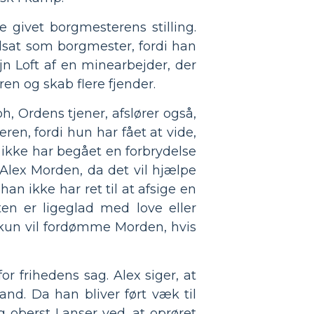
 givet borgmesterens stilling.
ndsat som borgmester, fordi han
jn Loft af en minearbejder, der
n og skab flere fjender.
 Ordens tjener, afslører også,
en, fordi hun har fået at vide,
 ikke har begået en forbrydelse
Alex Morden, da det vil hjælpe
an ikke har ret til at afsige en
en er ligeglad med love eller
an kun vil fordømme Morden, hvis
r frihedens sag. Alex siger, at
nd. Da han bliver ført væk til
g oberst Lanser ved, at oprøret