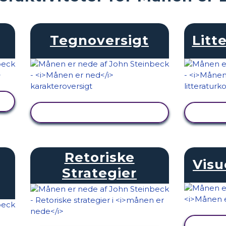
Tegnoversigt
Litt
SE AKTIVITET
Retoriske
Visu
Strategier