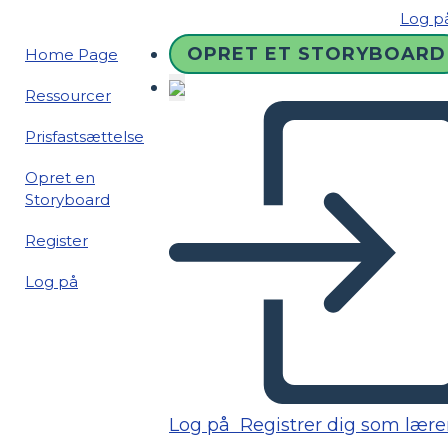
Log p
OPRET ET STORYBOARD
Home Page
Ressourcer
Prisfastsættelse
Opret en
Storyboard
Register
Log på
Log på
Registrer dig som lære