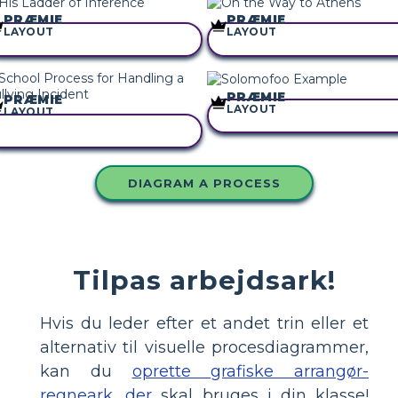
PRÆMIE
PRÆMIE
LAYOUT
LAYOUT
KOPIER DETTE STORYBOARD
KOPIER DETTE STORYBOA
PRÆMIE
PRÆMIE
LAYOUT
LAYOUT
KOPIER DETTE STORYBOA
KOPIER DETTE STORYBOARD
DIAGRAM A PROCESS
Tilpas arbejdsark!
Hvis du leder efter et andet trin eller et
alternativ til visuelle procesdiagrammer,
kan du
oprette grafiske arrangør-
regneark, der
skal bruges i din klasse!