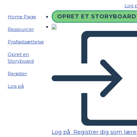
Log 
OPRET ET STORYBOARD
Home Page
Ressourcer
Prisfastsættelse
Opret en
Storyboard
Register
Log på
Log på
Registrer dig som lære