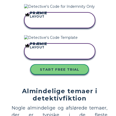
PRÆMIE
LAYOUT
KOPIER DETTE
STORYBOARD
PRÆMIE
LAYOUT
KOPIER DETTE
STORYBOARD
START FREE TRIAL
Almindelige temaer i
detektivfiktion
Nogle almindelige og afslørede temaer,
der er typiske i de fleste