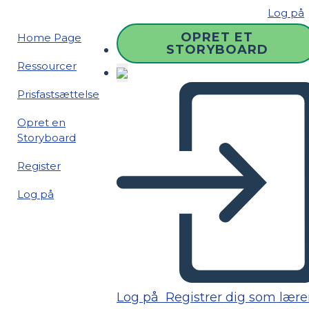
Log på
OPRET ET
Home Page
STORYBOARD
Ressourcer
Prisfastsættelse
Opret en
Storyboard
Register
Log på
Log på
Registrer dig som lære