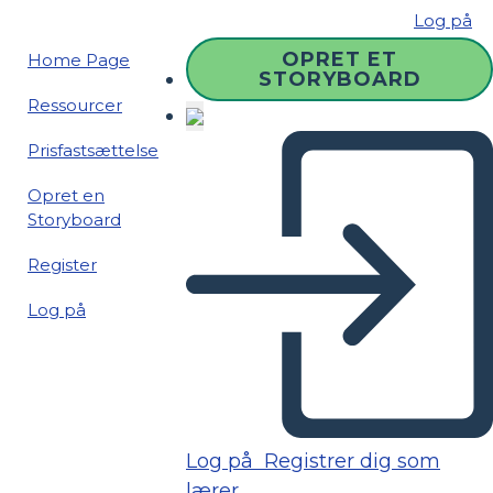
Log på
OPRET ET
Home Page
STORYBOARD
Ressourcer
Prisfastsættelse
Opret en
Storyboard
Register
Log på
Log på
Registrer dig som
lærer