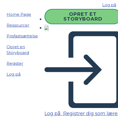
Log på
OPRET ET
Home Page
STORYBOARD
Ressourcer
Prisfastsættelse
Opret en
Storyboard
Register
Log på
Log på
Registrer dig som lære