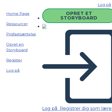
Log på
OPRET ET
Home Page
STORYBOARD
Ressourcer
Prisfastsættelse
Opret en
Storyboard
Register
Log på
Log på
Registrer dig som lære