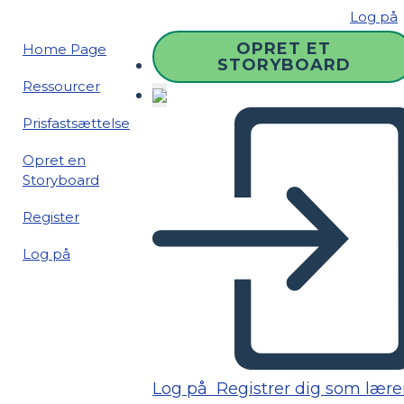
Log på
OPRET ET
Home Page
STORYBOARD
Ressourcer
Prisfastsættelse
Opret en
Storyboard
Register
Log på
Log på
Registrer dig som lære