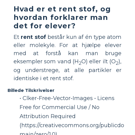
Hvad er et rent stof, og
hvordan forklarer man
det for elever?
Et
rent stof
består kun af én type atom
eller molekyle. For at hjælpe elever
med at forstå kan man bruge
eksempler som vand (H
O) eller ilt (O
),
2
2
og understrege, at alle partikler er
identiske i et rent stof.
Billede Tilskrivelser
• Clker-Free-Vector-Images • Licens
Free for Commercial Use / No
Attribution Required
(https://creativecommons.org/publicdo
main/zero/1.0)