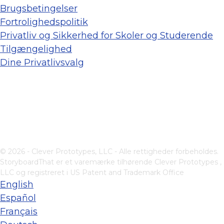
Brugsbetingelser
Fortrolighedspolitik
Privatliv og Sikkerhed for Skoler og Studerende
Tilgængelighed
Dine Privatlivsvalg
© 2026 - Clever Prototypes, LLC - Alle rettigheder forbeholdes.
StoryboardThat er et varemærke tilhørende
Clever Prototypes ,
LLC
og registreret i US Patent and Trademark Office
English
Español
Français