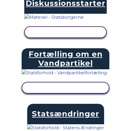
Diskussionsstarter
SE AKTIVITET
Fortælling om en
Vandpartikel
SE AKTIVITET
Statsændringer