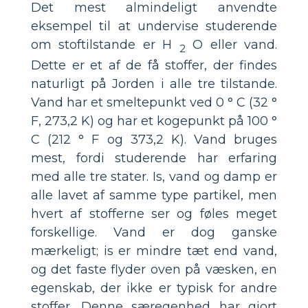
Det mest almindeligt anvendte
eksempel til at undervise studerende
om stoftilstande er H
O eller vand.
2
Dette er et af de få stoffer, der findes
naturligt på Jorden i alle tre tilstande.
Vand har et smeltepunkt ved 0 ° C (32 °
F, 273,2 K) og har et kogepunkt på 100 °
C (212 ° F og 373,2 K). Vand bruges
mest, fordi studerende har erfaring
med alle tre stater. Is, vand og damp er
alle lavet af samme type partikel, men
hvert af stofferne ser og føles meget
forskellige. Vand er dog ganske
mærkeligt; is er mindre tæt end vand,
og det faste flyder oven på væsken, en
egenskab, der ikke er typisk for andre
stoffer. Denne særegenhed har gjort