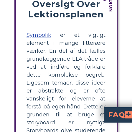
Oversigt Over
Lektionsplanen
Symbolik
er et vigtigt
element i mange litterære
værker. En del af det fælles
grundlæggende ELA tråde er
ved at indføre og forklare
dette komplekse begreb.
Ligesom temaer, disse ideer
er abstrakte og er ofte
vanskeligt for eleverne at
forstå på egen hånd. Dette er
FAQ
grunden til at bruge et
storyboard er nyttigt.
Hvilken rolle har bryllupsdans
Bryllupsdansen er en repræsentation af skikke og kulturelle forventninger. Det stå
Hvordan bidrager den symbolik, der bruges i historien, til historiens overordne
Fortællingens symbolik fremhæver den spænding, der eksisterer mellem individuelle forhåbninger og sociale normer
Storyboards give studerende