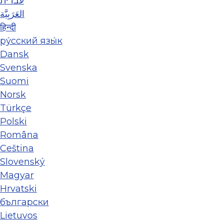
עברית
العَرَبِيَّة
हिन्दी
ру́сский язы́к
Dansk
Svenska
Suomi
Norsk
Türkçe
Polski
Româna
Ceština
Slovenský
Magyar
Hrvatski
български
Lietuvos