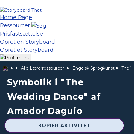
Home Page
Ressourcer
Prisfastsættelse
Opret en Storyboard
Opret et Storyboard
Alle Lærerressourcer
Engelsk Sprogkunst
The 
Symbolik i "The
Wedding Dance" af
Amador Daguio
KOPIER AKTIVITET