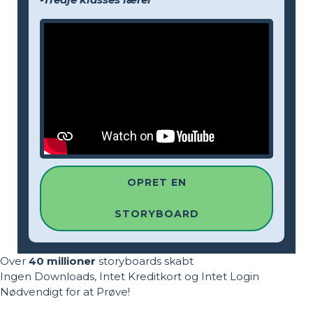
OPRET EN
STORYBOARD
Over
40 millioner
storyboards skabt
Ingen Downloads, Intet Kreditkort og Intet Login
Nødvendigt for at Prøve!