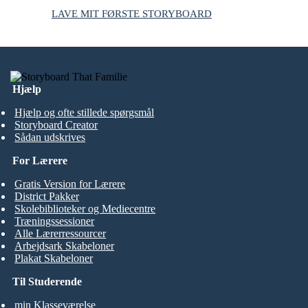
LAVE MIT FØRSTE STORYBOARD
Hjælp
Hjælp og ofte stillede spørgsmål
Storyboard Creator
Sådan udskrives
For Lærere
Gratis Version for Lærere
District Pakker
Skolebiblioteker og Mediecentre
Træningssessioner
Alle Lærerressourcer
Arbejdsark Skabeloner
Plakat Skabeloner
Til Studerende
min Klasseværelse