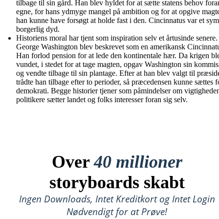
tilbage til sin gård. Han blev hyldet for at sætte statens behov fora
egne, for hans ydmyge mangel på ambition og for at opgive magt
han kunne have forsøgt at holde fast i den. Cincinnatus var et sy
borgerlig dyd.
Historiens moral har tjent som inspiration selv et årtusinde senere.
George Washington blev beskrevet som en amerikansk Cincinnat
Han forlod pension for at lede den kontinentale hær. Da krigen bl
vundet, i stedet for at tage magten, opgav Washington sin kommis
og vendte tilbage til sin plantage. Efter at han blev valgt til præsid
trådte han tilbage efter to perioder, så præcedensen kunne sættes f
demokrati. Begge historier tjener som påmindelser om vigtigheden 
politikere sætter landet og folks interesser foran sig selv.
Over
40 millioner
storyboards skabt
Ingen Downloads, Intet Kreditkort og Intet Login
Nødvendigt for at Prøve!