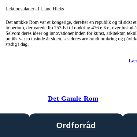
Lektionsplaner af Liane Hicks
Det antikke Rom var et kongerige, derefter en republik og til sidst et
imperium, der varede fra 753 fvt til omkring 476 e.Kr., over tusind å
Selvom deres ideer og innovationer inden for kunst, arkitektur, tekn
politik var to tusinde år siden, ses deres arv rundt omkring og påvirk
stadig i dag.
Læs
Det Gamle Rom
S
Ordforråd