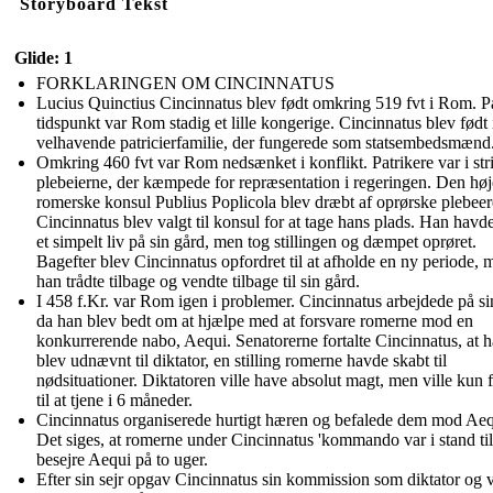
Storyboard Tekst
Glide: 1
FORKLARINGEN OM CINCINNATUS
Lucius Quinctius Cincinnatus blev født omkring 519 fvt i Rom. P
tidspunkt var Rom stadig et lille kongerige. Cincinnatus blev født 
velhavende patricierfamilie, der fungerede som statsembedsmænd
Omkring 460 fvt var Rom nedsænket i konflikt. Patrikere var i st
plebeierne, der kæmpede for repræsentation i regeringen. Den høj
romerske konsul Publius Poplicola blev dræbt af oprørske plebeer
Cincinnatus blev valgt til konsul for at tage hans plads. Han havde
et simpelt liv på sin gård, men tog stillingen og dæmpet oprøret.
Bagefter blev Cincinnatus opfordret til at afholde en ny periode, 
han trådte tilbage og vendte tilbage til sin gård.
I 458 f.Kr. var Rom igen i problemer. Cincinnatus arbejdede på si
da han blev bedt om at hjælpe med at forsvare romerne mod en
konkurrerende nabo, Aequi. Senatorerne fortalte Cincinnatus, at 
blev udnævnt til diktator, en stilling romerne havde skabt til
nødsituationer. Diktatoren ville have absolut magt, men ville kun 
til at tjene i 6 måneder.
Cincinnatus organiserede hurtigt hæren og befalede dem mod Aeq
Det siges, at romerne under Cincinnatus 'kommando var i stand til
besejre Aequi på to uger.
Efter sin sejr opgav Cincinnatus sin kommission som diktator og 