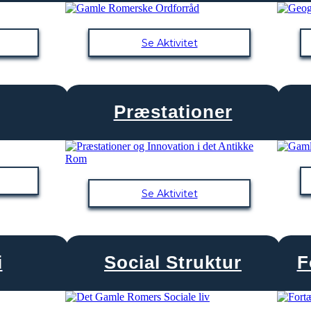
Se Aktivitet
Præstationer
Se Aktivitet
i
Social Struktur
F