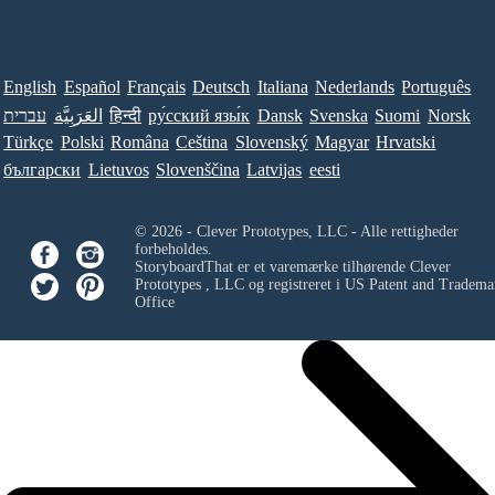
English
Español
Français
Deutsch
Italiana
Nederlands
Português
עברית
العَرَبِيَّة
हिन्दी
ру́сский язы́к
Dansk
Svenska
Suomi
Norsk
Türkçe
Polski
Româna
Ceština
Slovenský
Magyar
Hrvatski
български
Lietuvos
Slovenščina
Latvijas
eesti
© 2026 - Clever Prototypes, LLC - Alle rettigheder
forbeholdes.
StoryboardThat er et varemærke tilhørende
Clever
Prototypes , LLC
og registreret i US Patent and Tradema
Office