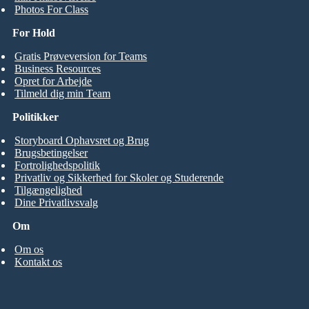
Photos For Class
For Hold
Gratis Prøveversion for Teams
Business Resources
Opret for Arbejde
Tilmeld dig min Team
Politikker
Storyboard Ophavsret og Brug
Brugsbetingelser
Fortrolighedspolitik
Privatliv og Sikkerhed for Skoler og Studerende
Tilgængelighed
Dine Privatlivsvalg
Om
Om os
Kontakt os