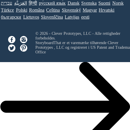
עברית
العَرَبِيَّة
हिन्दी
ру́сский язы́к
Dansk
Svenska
Suomi
Norsk
Türkçe
Polski
Româna
Ceština
Slovenský
Magyar
Hrvatski
български
Lietuvos
Slovenščina
Latvijas
eesti
© 2026 - Clever Prototypes, LLC - Alle rettigheder
forbeholdes.
StoryboardThat er et varemærke tilhørende
Clever
Prototypes , LLC
og registreret i US Patent and Tradema
Office