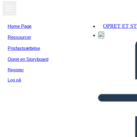
OPRET ET S
Home Page
Ressourcer
Prisfastsættelse
Opret en Storyboard
Register
Log på