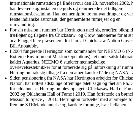
internationale rumstation på Endeavour den 23. november 2002, 
han leverede og installerede gods og returnerede det tidligere
rumstationsbesætning. Han gennemførte tre rumvandringer og va
første indianske astronaut, der gennemførte rumrejser og en
rumvandring.
For sin mission i rummet bar Herrington med sig ørnefjer, pilespid
træfløjter og flagene fra Chickasaw- og Crow-nationerne for at æ
arv. Flagget blev præsenteret for ham af Chickasaw Nation Gove
Bill Anoatubby.
I 2004 fungerede Herrington som kommandør for NEEMO 6 (
Extreme Environment Mission Operations) i et undersøisk labora
kaldet Aquarius. NEEMO 6 studerer menneskelige
overlevelsesteknikker for at forberede sig på udforskning af rumm
Herrington trak sig tilbage fra den amerikanske flåde og NASA i 
Siden pensionering fra NASA har Herrington arbejdet for Chick
Nation, har udført adskillige offentlige taletilsagn og fået sin Ph.D
for uddannelse. Herrington blev optaget i Chickasaw Hall of Fam
2002 og Oklahoma Hall of Fame i 2019. Han forfattede en børne
Mission to Space , i 2016. Herrington fortsætter med at arbejde for
fremme STEM-uddannelse og karriere for unge, især indianere.