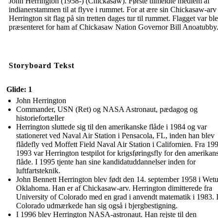
John Herrington (1958-) (Chickasaw). Første tilmeldte medlem af
indianerstammen til at flyve i rummet. For at ære sin Chickasaw-arv
Herrington sit flag på sin tretten dages tur til rummet. Flagget var bl
præsenteret for ham af Chickasaw Nation Governor Bill Anoatubby
Storyboard Tekst
Glide: 1
John Herrington
Commander, USN (Ret) og NASA Astronaut, pædagog og
historiefortæller
Herrington sluttede sig til den amerikanske flåde i 1984 og var
stationeret ved Naval Air Station i Pensacola, FL, inden han blev
flådefly ved Moffett Field Naval Air Station i Californien. Fra 19
1993 var Herrington testpilot for krigsføringsfly for den amerikan
flåde. I 1995 tjente han sine kandidatuddannelser inden for
luftfartsteknik.
John Bennett Herrington blev født den 14. september 1958 i Wet
Oklahoma. Han er af Chickasaw-arv. Herrington dimitterede fra
University of Colorado med en grad i anvendt matematik i 1983. 
Colorado udmærkede han sig også i bjergbestigning.
I 1996 blev Herrington NASA-astronaut. Han rejste til den