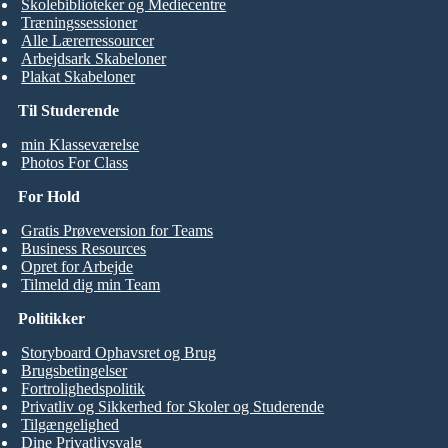
Skolebiblioteker og Mediecentre
Træningssessioner
Alle Lærerressourcer
Arbejdsark Skabeloner
Plakat Skabeloner
Til Studerende
min Klasseværelse
Photos For Class
For Hold
Gratis Prøveversion for Teams
Business Resources
Opret for Arbejde
Tilmeld dig min Team
Politikker
Storyboard Ophavsret og Brug
Brugsbetingelser
Fortrolighedspolitik
Privatliv og Sikkerhed for Skoler og Studerende
Tilgængelighed
Dine Privatlivsvalg