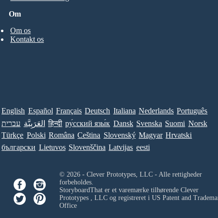
Om
Om os
Kontakt os
English
Español
Français
Deutsch
Italiana
Nederlands
Português
עברית
العَرَبِيَّة
हिन्दी
ру́сский язы́к
Dansk
Svenska
Suomi
Norsk
Türkçe
Polski
Româna
Ceština
Slovenský
Magyar
Hrvatski
български
Lietuvos
Slovenščina
Latvijas
eesti
© 2026 - Clever Prototypes, LLC - Alle rettigheder
forbeholdes.
StoryboardThat er et varemærke tilhørende
Clever
Prototypes , LLC
og registreret i US Patent and Tradema
Office