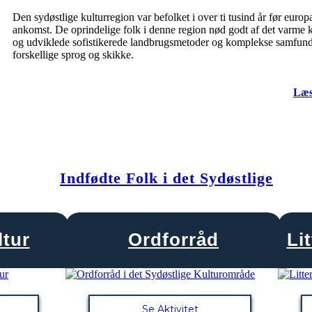
Den sydøstlige kulturregion var befolket i over ti tusind år før euro
ankomst. De oprindelige folk i denne region nød godt af det varme 
og udviklede sofistikerede landbrugsmetoder og komplekse samfun
forskellige sprog og skikke.
Læs
Indfødte Folk i det Sydøstlige
ltur
Ordforråd
Li
Se Aktivitet