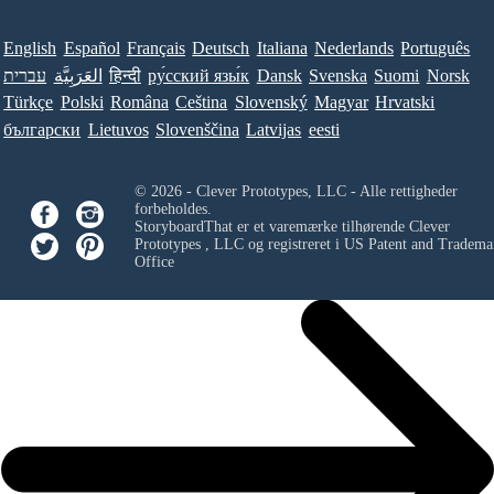
English
Español
Français
Deutsch
Italiana
Nederlands
Português
עברית
العَرَبِيَّة
हिन्दी
ру́сский язы́к
Dansk
Svenska
Suomi
Norsk
Türkçe
Polski
Româna
Ceština
Slovenský
Magyar
Hrvatski
български
Lietuvos
Slovenščina
Latvijas
eesti
© 2026 - Clever Prototypes, LLC - Alle rettigheder
forbeholdes.
StoryboardThat er et varemærke tilhørende
Clever
Prototypes , LLC
og registreret i US Patent and Tradema
Office