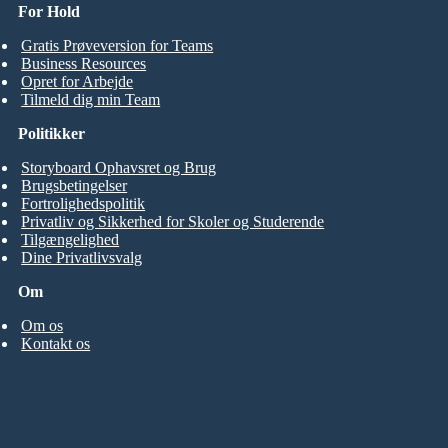
For Hold
Gratis Prøveversion for Teams
Business Resources
Opret for Arbejde
Tilmeld dig min Team
Politikker
Storyboard Ophavsret og Brug
Brugsbetingelser
Fortrolighedspolitik
Privatliv og Sikkerhed for Skoler og Studerende
Tilgængelighed
Dine Privatlivsvalg
Om
Om os
Kontakt os