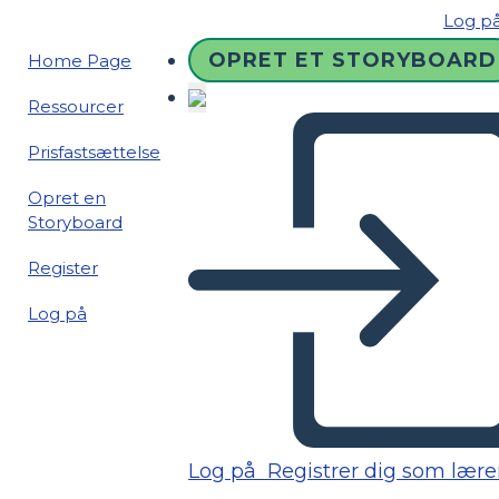
Log p
OPRET ET STORYBOARD
Home Page
Ressourcer
Prisfastsættelse
Opret en
Storyboard
Register
Log på
Log på
Registrer dig som lære