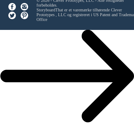
© 2026 - Clever Prototypes, LLC - Alle rettigheder
forbeholdes.
StoryboardThat er et varemærke tilhørende
Clever
Prototypes , LLC
og registreret i US Patent and Tradema
Office