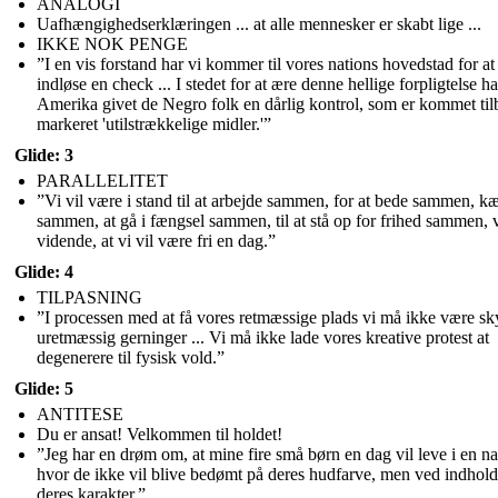
ANALOGI
Uafhængighedserklæringen ... at alle mennesker er skabt lige ...
IKKE NOK PENGE
”I en vis forstand har vi kommer til vores nations hovedstad for at
indløse en check ... I stedet for at ære denne hellige forpligtelse ha
Amerika givet de Negro folk en dårlig kontrol, som er kommet ti
markeret 'utilstrækkelige midler.'”
Glide: 3
PARALLELITET
”Vi vil være i stand til at arbejde sammen, for at bede sammen, 
sammen, at gå i fængsel sammen, til at stå op for frihed sammen, 
vidende, at vi vil være fri en dag.”
Glide: 4
TILPASNING
”I processen med at få vores retmæssige plads vi må ikke være sky
uretmæssig gerninger ... Vi må ikke lade vores kreative protest at
degenerere til fysisk vold.”
Glide: 5
ANTITESE
Du er ansat! Velkommen til holdet!
”Jeg har en drøm om, at mine fire små børn en dag vil leve i en na
hvor de ikke vil blive bedømt på deres hudfarve, men ved indhold
deres karakter.”