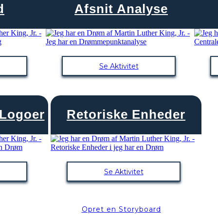
d
Afsnit Analyse
Se Aktivitet
 Logoer
Retoriske Enheder
Se Aktivitet
Opret en Storyboard