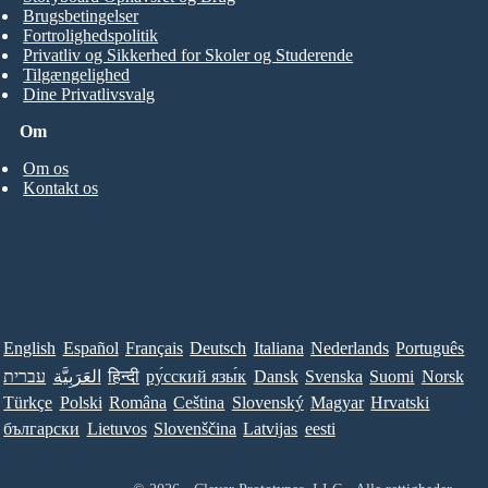
Brugsbetingelser
Fortrolighedspolitik
Privatliv og Sikkerhed for Skoler og Studerende
Tilgængelighed
Dine Privatlivsvalg
Om
Om os
Kontakt os
English
Español
Français
Deutsch
Italiana
Nederlands
Português
עברית
العَرَبِيَّة
हिन्दी
ру́сский язы́к
Dansk
Svenska
Suomi
Norsk
Türkçe
Polski
Româna
Ceština
Slovenský
Magyar
Hrvatski
български
Lietuvos
Slovenščina
Latvijas
eesti