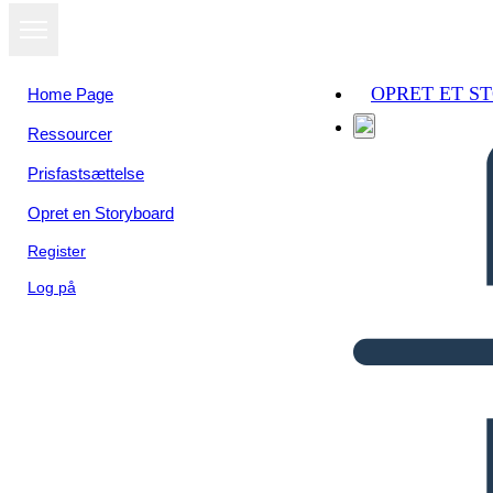
OPRET ET S
Home Page
Ressourcer
Prisfastsættelse
Opret en Storyboard
Register
Log på