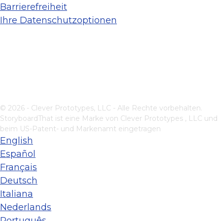
Barrierefreiheit
Ihre Datenschutzoptionen
© 2026 - Clever Prototypes, LLC - Alle Rechte vorbehalten.
StoryboardThat ist eine Marke von
Clever Prototypes , LLC
und
beim US-Patent- und Markenamt eingetragen
English
Español
Français
Deutsch
Italiana
Nederlands
Português