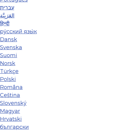
עברית
العَرَبِيَّة
हिन्दी
ру́сский язы́к
Dansk
Svenska
Suomi
Norsk
Türkçe
Polski
Româna
Ceština
Slovenský
Magyar
Hrvatski
български