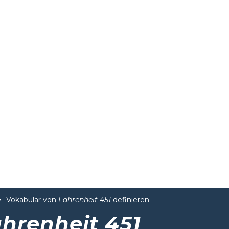
Vokabular von
Fahrenheit 451
definieren
hrenheit 451