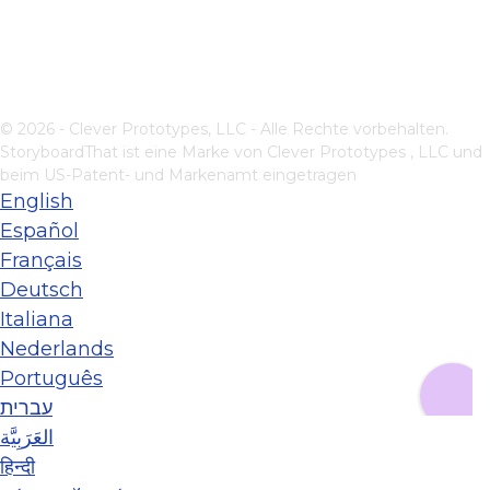
© 2026 - Clever Prototypes, LLC - Alle Rechte vorbehalten.
StoryboardThat ist eine Marke von
Clever Prototypes , LLC
und
beim US-Patent- und Markenamt eingetragen
English
Español
Français
Deutsch
Italiana
Nederlands
Português
עברית
العَرَبِيَّة
हिन्दी