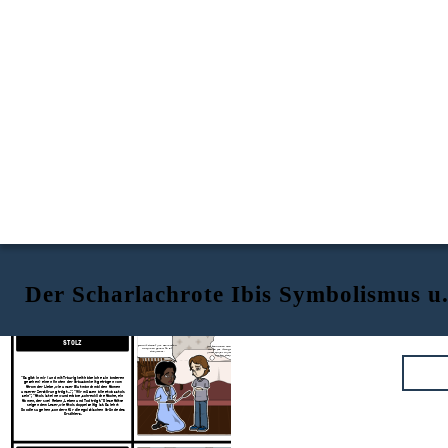
Der Scharlachrote Ibis Symbolismus u
BEISPIEL
STOLZ
Warum weinst du? Sie lehrten
Ich kann ihnen nicht sagen, dass
Doodle zu gehen! Es ist
ich es für mich getan habe, so
wunderbar.
dass Kinder in der Schule nicht
necken würde mich.
"Es gibt in mir (und mit Traurigkeit habe ich es in anderen
gesehen) einen Knoten der Grausamkeit getragen vom
Strom der Liebe, wie unser Blut manchmal den Samen
unserer Zerstörung trägt ..."; "Wir müssen alle etwas stolz
sein"; "Stolz ist eine wunderbare, schreckliche Sache, ein
Samen, der zwei Reben, Leben und Tod trägt." Diese Sätze
zeigen dem Leser, wie Stolz doppelseitig ist. Es lehrt
Doodle zu gehen, sondern für die egoistischen Gründe des
Erzählers.