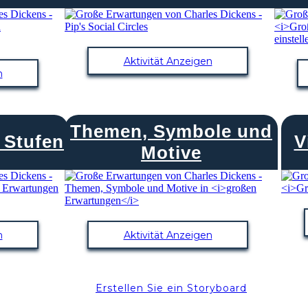
Aktivität Anzeigen
n
Themen, Symbole und
 Stufen
V
Motive
n
Aktivität Anzeigen
Erstellen Sie ein Storyboard