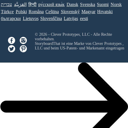
עברית
العَرَبِيَّة
हिन्दी
ру́сский язы́к
Dansk
Svenska
Suomi
Norsk
Türkçe
Polski
Româna
Ceština
Slovenský
Magyar
Hrvatski
български
Lietuvos
Slovenščina
Latvijas
eesti
© 2026 - Clever Prototypes, LLC - Alle Rechte
vorbehalten.
StoryboardThat ist eine Marke von
Clever Prototypes ,
LLC
und beim US-Patent- und Markenamt eingetragen