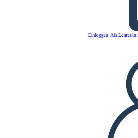
Hotel auf Karte Anzeigen |
Einloggen
Als Lehrer/in r
Kopieren Sie dieses
Storyboard
ERSTELLEN SIE EIN
STORYBOARD
Kopieren Sie dieses
Storyboard
ERSTELLEN SIE EIN
STORYBOARD
DIASHOW ABSPIELEN
LIES MIR VOR