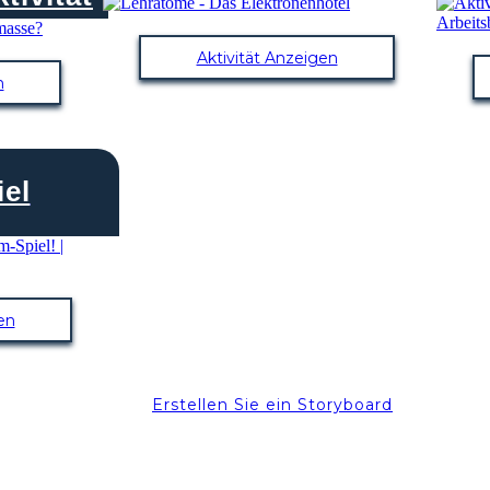
Aktivität Anzeigen
n
el
en
Erstellen Sie ein Storyboard