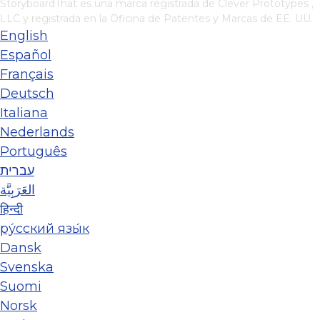
StoryboardThat es una marca registrada de
Clever Prototypes ,
LLC
y registrada en la Oficina de Patentes y Marcas de EE. UU.
English
Español
Français
Deutsch
Italiana
Nederlands
Português
עברית
العَرَبِيَّة
हिन्दी
ру́сский язы́к
Dansk
Svenska
Suomi
Norsk