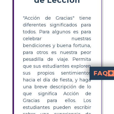
"Acción de Gracias" tiene
diferentes significados para
todos. Para algunos es para
celebrar nuestras
bendiciones y buena fortuna,
para otros es nuestra peor
pesadilla de viaje. Permita
que sus estudiantes exploren
FAQ
sus propios sentimientos
hacia el día de fiesta, y haga
¿Cuál es una actividad sencilla de escrit
Una actividad sencilla de escritura para el Día de Acción de Gr
¿Cómo puedo ayudar a los estudiantes a generar ideas para las leccio
Anime a los estudiantes a hacer una lluvia de idea
¿Qué temas pueden incluir los estudiantes en una tarea de cómic sobre Acción de Gracias?
familia y amigo
como pavo o tarta d
, desfiles, fútbol o incluso compras del Viernes
¿Cuáles son algunas formas d
Haz que las actividades sean significativas pe
How can comics be 
Comics allow students to visually depict 
una breve descripción de lo
que significa Acción de
Gracias para ellos. Los
estudiantes pueden escribir