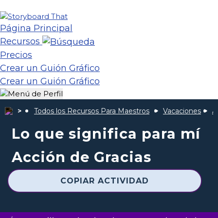
Página Principal
Recursos
Precios
Crear un Guión Gráfico
Crear un Guión Gráfico
Todos los Recursos Para Maestros
Vacaciones
A
Lo que significa para mí
Acción de Gracias
COPIAR ACTIVIDAD