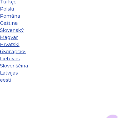
Türkçe
Polski
Româna
Ceština
Slovenský
Magyar
Hrvatski
български
Lietuvos
Slovenščina
Latvijas
eesti