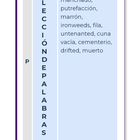
L
putrefacción,
E
marrón,
C
ironweeds, fila,
C
untenanted, cuna
I
vacía, cementerio,
Ó
N
drifted, muerto
D
P
E
P
A
L
A
B
R
A
S