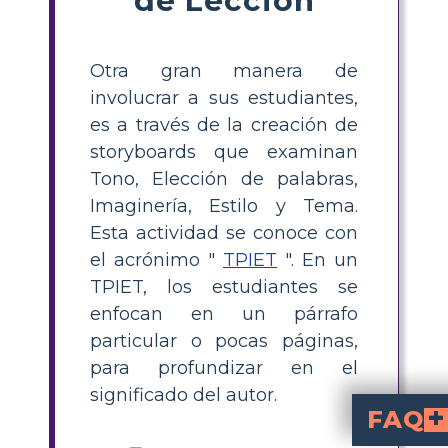
Otra gran manera de
involucrar a sus estudiantes,
es a través de la creación de
storyboards que examinan
Tono, Elección de palabras,
Imaginería, Estilo y Tema.
Esta actividad se conoce con
el acrónimo "
TPIET
". En un
TPIET, los estudiantes se
enfocan en un párrafo
particular o pocas páginas,
para profundizar en el
significado del autor.
FAQ
¿Qué tipo de tono 
"The Scarlet Ibis" tiene un tono que combina introspección, remordimiento y nostalgia. El hermano cuenta la historia en retrospectiva, r
¿Qué símbolos aparecen en "El ibis escarlata" y cuál es su significado para la historia?
La novela hace un uso frecuente del ibis escarlata como símbolo. Representa la fragilidad de la existencia y