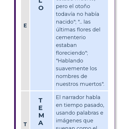
L
pero el otoño
O
todavía no había
nacido"; "... las
E
últimas flores del
cementerio
estaban
floreciendo";
"Hablando
suavemente los
nombres de
nuestros muertos".
El narrador habla
T
en tiempo pasado,
E
usando palabras e
M
imágenes que
A
T
suenan como el