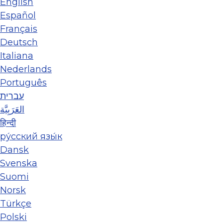
English
Español
Français
Deutsch
Italiana
Nederlands
Português
עברית
العَرَبِيَّة
हिन्दी
ру́сский язы́к
Dansk
Svenska
Suomi
Norsk
Türkçe
Polski