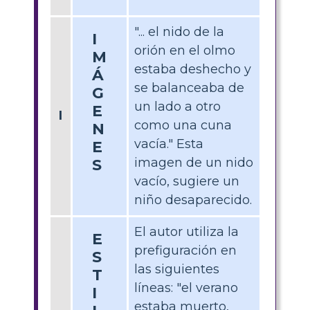
"... el nido de la
I
orión en el olmo
M
estaba deshecho y
Á
se balanceaba de
G
un lado a otro
E
I
como una cuna
N
vacía." Esta
E
imagen de un nido
S
vacío, sugiere un
niño desaparecido.
El autor utiliza la
E
prefiguración en
S
las siguientes
T
líneas: "el verano
I
estaba muerto,