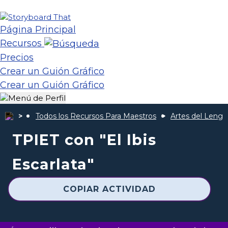
Página Principal
Recursos
Precios
Crear un Guión Gráfico
Crear un Guión Gráfico
Todos los Recursos Para Maestros
Artes del Lengu
TPIET con "El Ibis
Escarlata"
COPIAR ACTIVIDAD