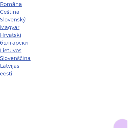
Româna
Ceština
Slovenský
Magyar
Hrvatski
български
Lietuvos
Slovenščina
Latvijas
eesti