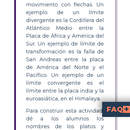
movimiento con flechas. Un
ejemplo de un límite
divergente es la Cordillera del
Atlántico Medio entre la
Placa de África y América del
Sur. Un ejemplo de límite de
transformación es la falla de
San Andreas entre la placa
de América del Norte y el
Pacífico. Un ejemplo de un
límite convergente es el
límite entre la placa india y la
euroasiática, en el Himalaya.
FAQ
Para construir esta actividad,
dé a los alumnos los
¿Qué son las placa
son enormes placas de la corteza terrestre que flotan 
¿Cómo puedo enseñ
Utilice elementos visuales, animaciones y actividades 
límites c
¿Cuál es la diferencia entre límites conv
los límite
los límites de t
las deslizan unas sobre otras. Cada
¿Cuál es una forma sencilla de mostrar el movimiento de las placas tectónicas en el aula?
Utilice piezas de 
mover física
en diferentes direcciones para simular tipos de límites y relaciones de causa y efecto.
¿Cuáles son ejemplos de cada
es un límite divergente, el
es un límite transformante clásico.
, incluidas las placas afric
¿Cuál es una actividad divertida sobre placas tectónicas para estudiantes de 4º 
Pida a los estudiantes que etiqueten las placas en un mapa y use
predecir futuros cambios de placas
e ilustrar cómo podría 
¿Pueden los estudiantes predecir el movimiento futuro de 
¡Sí! Al comprender las direccio
cambios a la
nombres de los platos y