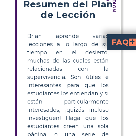
Resumen del Plan
de Lección
Brian aprende varias
FAQ
lecciones a lo largo de su
tiempo en el desierto,
¿En qué consiste la actividad del folleto de supervivencia
actividad del folleto de supervivencia de Hacha
es una tarea en el aula donde los estudiantes crean una página o folleto que destaca las principales lecciones de superv
de Gary Paulsen. Los estudiantes pued
¿Cómo puedo guiar a los estudiantes para crear un folleto de supervivencia basado en Hacha?
identifiquen
del relato, utilicen textos descriptivos para describir cada lección y añada
¿Cuáles son algun
lecciones de supervivencia de Hacha
incluyen encontrar agua potable segura, construir refugio, encender un fuego, buscar comida y mantener la calma en emergencia
¿Se puede hacer esta act
folleto de supervivencia de Hacha
funciona bien tanto para individuos como para grupos. Los estudiantes pueden crear sus propia
¿Para qué niveles de grado es mejor esta actividad del folleto de supervivencia de Hacha?
, alineando las habilidades de lectura y comprensión de los estudiantes con los
muchas de las cuales están
relacionadas con la
supervivencia. Son útiles e
interesantes para que los
estudiantes los entiendan y si
están particularmente
interesados, ¡quizás incluso
investiguen! Haga que los
estudiantes creen una sola
página, o una serie de