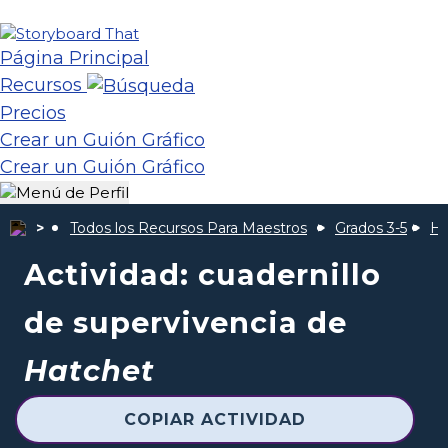
Página Principal
Recursos
Precios
Crear un Guión Gráfico
Crear un Guión Gráfico
Todos los Recursos Para Maestros
Grados 3-5
Ha
Actividad: cuadernillo
de supervivencia de
Hatchet
COPIAR ACTIVIDAD