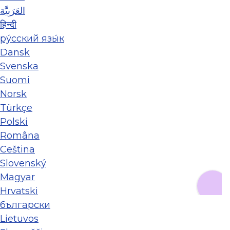
العَرَبِيَّة
हिन्दी
ру́сский язы́к
Dansk
Svenska
Suomi
Norsk
Türkçe
Polski
Româna
Ceština
Slovenský
Magyar
Hrvatski
български
Lietuvos