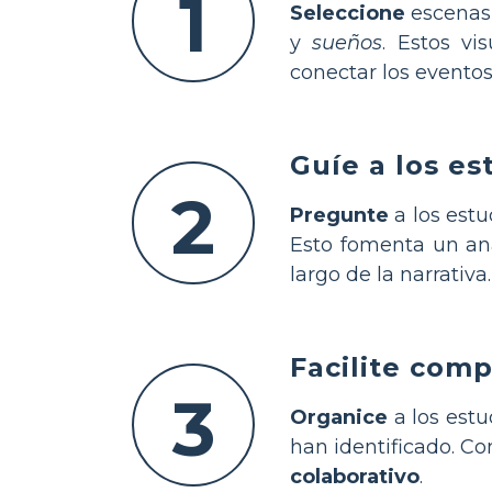
1
Seleccione
escenas 
y
sueños
. Estos vi
conectar los evento
Guíe a los es
2
Pregunte
a los estu
Esto fomenta un aná
largo de la narrativa.
Facilite com
3
Organice
a los estu
han identificado. C
colaborativo
.