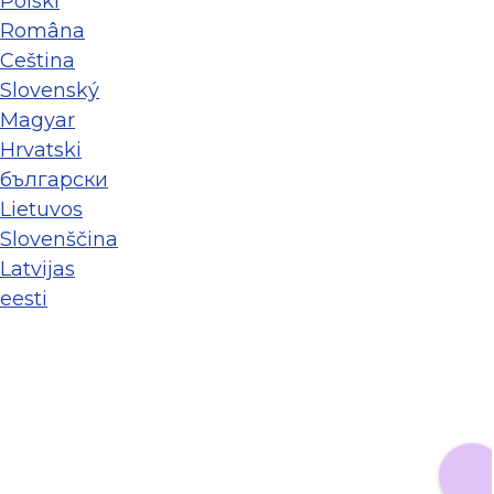
Polski
Româna
Ceština
Slovenský
Magyar
Hrvatski
български
Lietuvos
Slovenščina
Latvijas
eesti