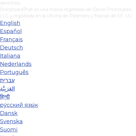
derechos.
StoryboardThat es una marca registrada de
Clever Prototypes ,
LLC
y registrada en la Oficina de Patentes y Marcas de EE. UU.
English
Español
Français
Deutsch
Italiana
Nederlands
Português
עברית
العَرَبِيَّة
हिन्दी
ру́сский язы́к
Dansk
Svenska
Suomi