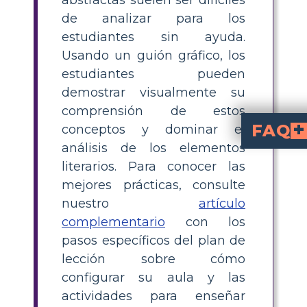
abstractas suelen ser difíciles
de analizar para los
estudiantes sin ayuda.
Usando un guión gráfico, los
estudiantes pueden
demostrar visualmente su
comprensión de estos
FAQ
conceptos y dominar el
análisis de los elementos
¿Cuál es el tema centr
El tema central de "Macbeth" es la ambición. La insaciable ambición de poder de Macbeth y el apoyo de su esposa conducen a una serie de acciones d
¿Cuáles son algunas otras obras 
Muchas obras literarias exploran temas, símbolos y motivos similares a los que se encuentran en "Macbeth". Un ejemplo notable es "Hamlet" de William Shakespeare, que también profundiza 
¿Cuáles son algunas ideas de hojas de trabajo que guían a los estudiantes a
Las ideas de las hojas de trabajo incluyen análisis de personajes,
literarios. Para conocer las
mejores prácticas, consulte
nuestro
artículo
complementario
con los
pasos específicos del plan de
lección sobre cómo
configurar su aula y las
actividades para enseñar