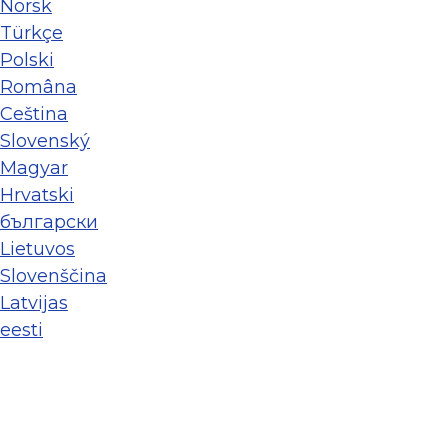
Norsk
Türkçe
Polski
Româna
Ceština
Slovenský
Magyar
Hrvatski
български
Lietuvos
Slovenščina
Latvijas
eesti