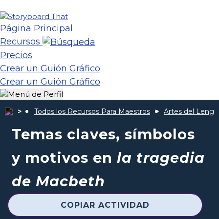
Página Principal
Recursos
Precios
Crear un Guión Gráfico
Crear un Guión Gráfico
Todos los Recursos Para Maestros
Artes del Lengu
Temas claves, símbolos
y motivos en
la tragedia
de Macbeth
COPIAR ACTIVIDAD