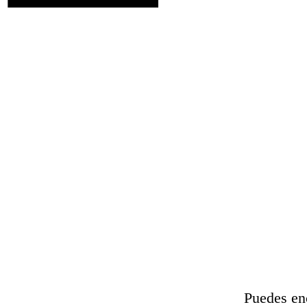
Edipo escucha un rumor de que
Delphi para averiguarlo. El orác
se casar
Puedes enc