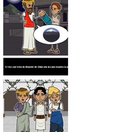
ELECCIÓN
CONSECUENC
El siervo que envió a abandonar Edipo no pudo
CONSECUENCIA
El rey Layo trata de disponer de Edipo una vez que escucha la profecía.
entregado a un pastor pasajero, y fue finalme
la Reina de Corinto.