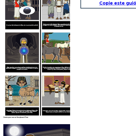
Copie este guió
El siervo que envió a abandonar Edipo no pudo hacerlo. En cambio, fue
El rey Layo trata de disponer de Edipo una vez que escucha la profecía.
entregado a un pastor pasajero, y fue finalmente adoptado por el Rey y
la Reina de Corinto.
Edipo escucha un rumor de que podría ser adoptado, así que se va a
Sin saber la verdad, y aun creyendo que el Rey y la Reina de Corinto son
Delphi para averiguarlo. El oráculo sólo le dice que matará a su padre y
sus verdaderos padres, él abandona la ciudad. En una encrucijada,
se casará con su madre.
conoce al rey Laius. Los dos pelean, y Edipo lo mata.
ELECCIÓN
CONSECUENC
Edipo llega a Tebas para encontrarlo aterrorizado por el Sphynx. Sólo
Al descubrir que la reina de Tebas, Jocasta, estaba recientemente viuda,
saldrá después de que su enigma sea contestado. Edipo acepta el
Edipo se casa con ella para solidificar su nuevo liderazgo.
desafío, responde correctamente y salva Tebas.
Create your own at Storyboard That