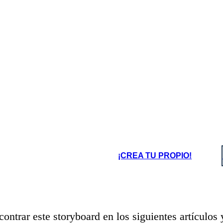
 podría ser adoptado, así que se va a
Sin saber la verdad, y aun creyendo que e
ulo sólo le dice que matará a su padre y
sus verdaderos padres, él abandona la
á con su madre.
conoce al rey Laius. Los dos pe
¡CREA TU PROPIO!
ontrar este storyboard en los siguientes artículos 