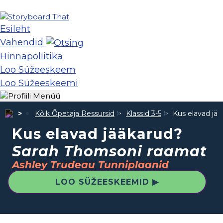
Esileht
Vahendid
Hinnapoliitika
Loo Süžeeskeem
Loo Süžeeskeemi
Kõik Õpetaja Ressursid
Klassid 3-5
Kus elavad jä
Kus elavad jääkarud?
Sarah Thomsoni raamat
Ashley Trudeau Tunniplaanid
LOO SÜŽEESKEEMID ▶