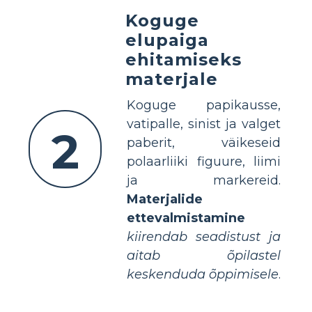
Koguge
elupaiga
ehitamiseks
materjale
Koguge papikausse,
vatipalle, sinist ja valget
2
paberit, väikeseid
polaarliiki figuure, liimi
ja markereid.
Materjalide
ettevalmistamine
kiirendab seadistust ja
aitab õpilastel
keskenduda õppimisele
.