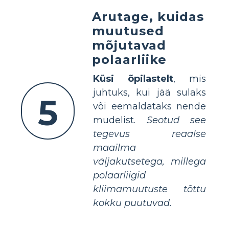
Arutage, kuidas
muutused
mõjutavad
polaarliike
Küsi õpilastelt
, mis
juhtuks, kui jää sulaks
5
või eemaldataks nende
mudelist.
Seotud see
tegevus reaalse
maailma
väljakutsetega, millega
polaarliigid
kliimamuutuste tõttu
kokku puutuvad.