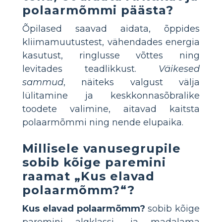
polaarmõmmi päästa?
Õpilased saavad aidata, õppides
kliimamuutustest, vähendades energia
kasutust, ringlusse võttes ning
levitades teadlikkust.
Väikesed
sammud
, näiteks valgust välja
lülitamine ja keskkonnasõbralike
toodete valimine, aitavad kaitsta
polaarmõmmi ning nende elupaika.
Millisele vanusegrupile
sobib kõige paremini
raamat „Kus elavad
polaarmõmm?“?
Kus elavad polaarmõmm?
sobib kõige
paremini algklassi- ja madalama