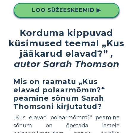
LOO SÜŽEESKEEMID ▶
Korduma kippuvad
küsimused teemal „Kus
jääkarud elavad?”
,
autor Sarah Thomson
Mis on raamatu „Kus
elavad polaarmõmm?“
peamine sõnum Sarah
Thomsoni kirjutatud?
„Kus elavad polaarmõmm?“ peamine
sõnum on õpetada lastele