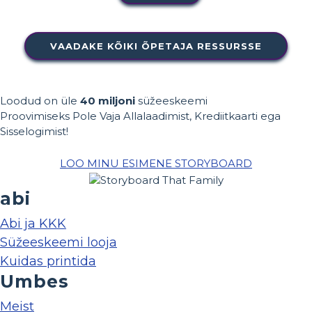
VAADAKE KÕIKI ÕPETAJA RESSURSSE
Loodud on üle
40 miljoni
süžeeskeemi
Proovimiseks Pole Vaja Allalaadimist, Krediitkaarti ega
Sisselogimist!
LOO MINU ESIMENE STORYBOARD
abi
Abi ja KKK
Süžeeskeemi looja
Kuidas printida
Umbes
Meist