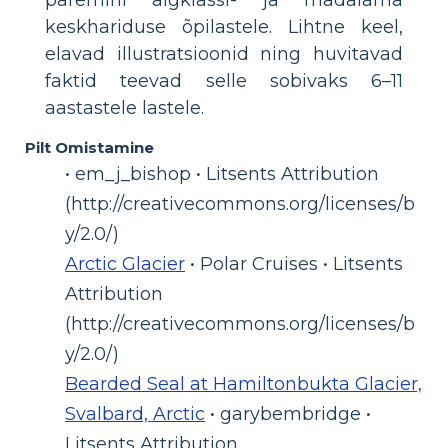
keskhariduse õpilastele. Lihtne keel,
elavad illustratsioonid ning huvitavad
faktid teevad selle sobivaks 6–11
aastastele lastele.
Pilt Omistamine
• em_j_bishop • Litsents Attribution
(http://creativecommons.org/licenses/b
y/2.0/)
Arctic Glacier
• Polar Cruises • Litsents
Attribution
(http://creativecommons.org/licenses/b
y/2.0/)
Bearded Seal at Hamiltonbukta Glacier,
Svalbard, Arctic
• garybembridge •
Litsents Attribution