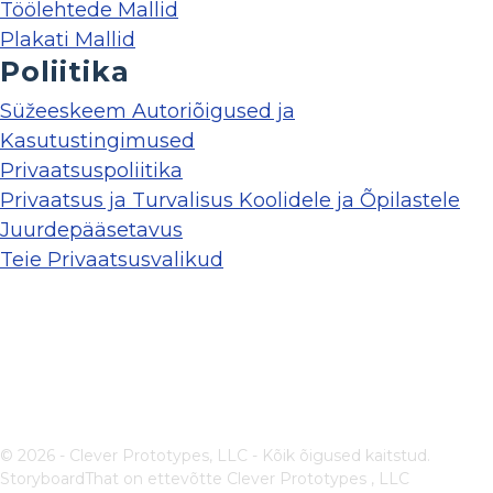
Töölehtede Mallid
Plakati Mallid
Poliitika
Süžeeskeem Autoriõigused ja
Kasutustingimused
Privaatsuspoliitika
Privaatsus ja Turvalisus Koolidele ja Õpilastele
Juurdepääsetavus
Teie Privaatsusvalikud
© 2026 - Clever Prototypes, LLC - Kõik õigused kaitstud.
StoryboardThat on ettevõtte
Clever Prototypes , LLC