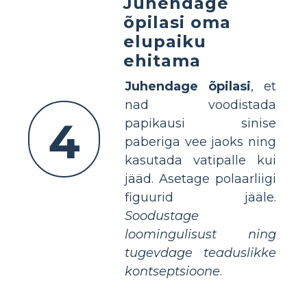
Juhendage
õpilasi oma
elupaiku
ehitama
Juhendage õpilasi
, et
nad voodistada
4
papikausi sinise
paberiga vee jaoks ning
kasutada vatipalle kui
jääd. Asetage polaarliigi
figuurid jääle.
Soodustage
loomingulisust ning
tugevdage teaduslikke
kontseptsioone
.