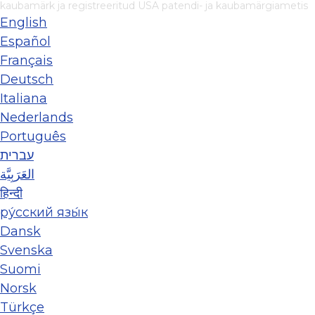
kaubamärk ja registreeritud USA patendi- ja kaubamärgiametis
English
Español
Français
Deutsch
Italiana
Nederlands
Português
עברית
العَرَبِيَّة
हिन्दी
ру́сский язы́к
Dansk
Svenska
Suomi
Norsk
Türkçe