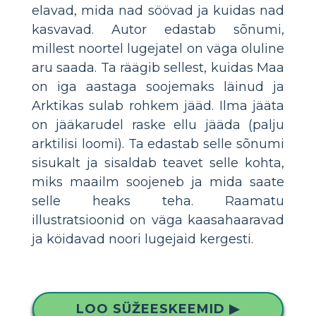
elavad, mida nad söövad ja kuidas nad
kasvavad. Autor edastab sõnumi,
millest noortel lugejatel on väga oluline
aru saada. Ta räägib sellest, kuidas Maa
on iga aastaga soojemaks läinud ja
Arktikas sulab rohkem jääd. Ilma jääta
on jääkarudel raske ellu jääda (palju
arktilisi loomi). Ta edastab selle sõnumi
sisukalt ja sisaldab teavet selle kohta,
miks maailm soojeneb ja mida saate
selle heaks teha. Raamatu
illustratsioonid on väga kaasahaaravad
ja köidavad noori lugejaid kergesti.
LOO SÜŽEESKEEMID ▶