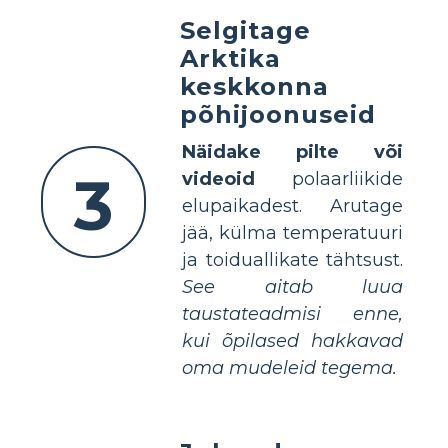
Selgitage
Arktika
keskkonna
põhijoonuseid
Näidake pilte või
3
videoid
polaarliikide
elupaikadest. Arutage
jää, külma temperatuuri
ja toiduallikate tähtsust.
See aitab luua
taustateadmisi enne,
kui õpilased hakkavad
oma mudeleid tegema.