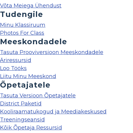
Võta Meiega Ühendust
Tudengile
Minu Klassiruum
Photos For Class
Meeskondadele
Tasuta Prooviversioon Meeskondadele
Äriressursid
Loo Tööks
Liitu Minu Meeskond
Õpetajatele
Tasuta Versioon Õpetajatele
District Paketid
Kooliraamatukogud ja Meediakeskused
Treeningseansid
Kõik Õpetaja Ressursid