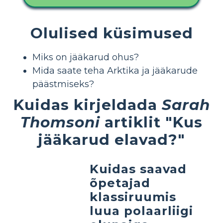
Olulised küsimused
Miks on jääkarud ohus?
Mida saate teha Arktika ja jääkarude
päästmiseks?
Kuidas kirjeldada
Sarah
Thomsoni
artiklit "Kus
jääkarud elavad?"
Kuidas saavad
õpetajad
klassiruumis
luua polaarliigi