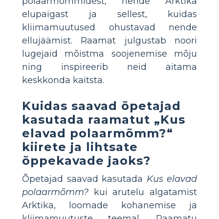
polaarmõmmidest, nende Arktika
elupaigast ja sellest, kuidas
kliimamuutused ohustavad nende
ellujäämist. Raamat julgustab noori
lugejaid mõistma soojenemise mõju
ning inspireerib neid aitama
keskkonda kaitsta.
Kuidas saavad õpetajad
kasutada raamatut „Kus
elavad polaarmõmm?“
kiirete ja lihtsate
õppekavade jaoks?
Õpetajad saavad kasutada
Kus elavad
polaarmõmm?
kui arutelu algatamist
Arktika, loomade kohanemise ja
kliimamuutuste teemal. Raamatu