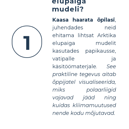
elupaiga
mudeli?
Kaasa haarata õpilasi
,
juhendades neid
1
ehitama lihtsat Arktika
elupaiga mudelit
kasutades papikausse,
vatipalle ja
käsitöömaterjale.
See
praktiline tegevus aitab
õppijatel visualiseerida,
miks polaarliigid
vajavad jääd ning
kuidas kliimamuutused
nende kodu mõjutavad.