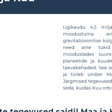
Ligikaudu 4,5 milj
moodustuma ai
gravitatsioonilise kü
need aine tükid
moodustades suure
planeetide ja kuud
taevakehadest. See on
ja tiirleb ümber 
Järgmised tegevused 
seda, kuidas Kuu orbi
te tegevused saidil Maa ja