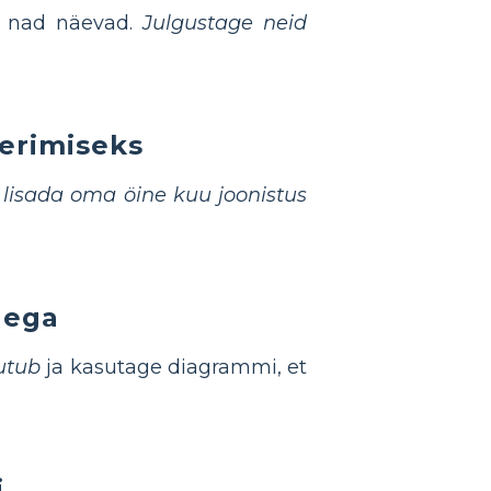
a nad näevad.
Julgustage neid
eerimiseks
l lisada oma öine kuu joonistus
dega
utub
ja kasutage diagrammi, et
i