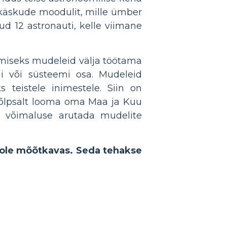
s käskude moodulit, mille ümber
ud 12 astronauti, kelle viimane
tmiseks mudeleid välja töötama
i või süsteemi osa. Mudeleid
teistele inimestele. Siin on
hõlpsalt looma oma Maa ja Kuu
e võimaluse arutada mudelite
i ole mõõtkavas. Seda tehakse