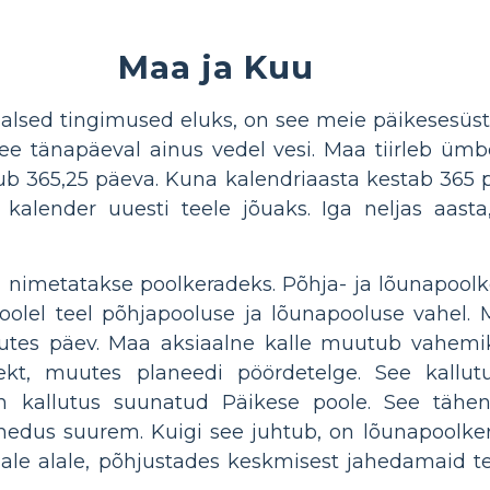
Maa ja Kuu
alsed tingimused eluks, on see meie päikesesüst
ee tänapäeval ainus vedel vesi. Maa tiirleb üm
b 365,25 päeva. Kuna kalendriaasta kestab 365 pä
 kalender uuesti teele jõuaks. Iga neljas aasta
nimetatakse poolkeradeks. Põhja- ja lõunapoolk
oolel teel põhjapooluse ja lõunapooluse vahel. M
es päev. Maa aksiaalne kalle muutub vahemikus
kt, muutes planeedi pöördetelge. See kallut
on kallutus suunatud Päikese poole. See tähen
ihedus suurem. Kuigi see juhtub, on lõunapoolk
ale alale, põhjustades keskmisest jahedamaid t