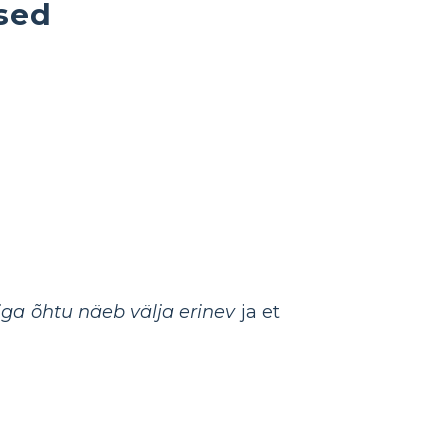
used
iga õhtu näeb välja erinev
ja et