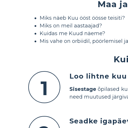
Maa ja
Miks näeb Kuu ööst öösse teisiti?
Miks on meil aastaajad?
Kuidas me Kuud näeme?
Mis vahe on orbiidil, pöörlemisel j
Ku
Loo lihtne kuu
1
Sisestage
õpilased ku
need muutused järgiva
Seadke igapäe