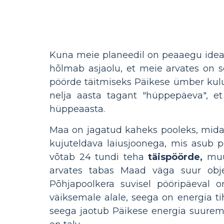
Kuna meie planeedil on peaaegu idea
hõlmab asjaolu, et meie arvates on s
pöörde täitmiseks Päikese ümber kulu
nelja aasta tagant "hüppepäeva", et
hüppeaasta.
Maa on jagatud kaheks pooleks, mida 
kujuteldava laiusjoonega, mis asub p
võtab 24 tundi teha
täispöörde,
muut
arvates tabas Maad väga suur obje
Põhjapoolkera suvisel pööripäeval 
väiksemale alale, seega on energia t
seega jaotub Päikese energia suurem