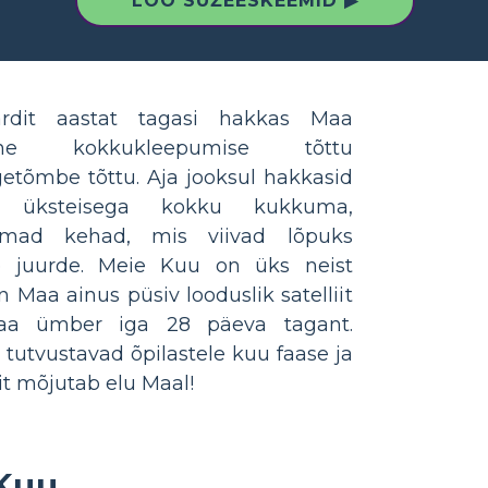
LOO SÜŽEESKEEMID ▶
ardit aastat tagasi hakkas Maa
ne kokkukleepumise tõttu
lgetõmbe tõttu. Aja jooksul hakkasid
 üksteisega kokku kukkuma,
mad kehad, mis viivad lõpuks
e juurde. Meie Kuu on üks neist
 Maa ainus püsiv looduslik satelliit
Maa ümber iga 28 päeva tagant.
tutvustavad õpilastele kuu faase ja
it mõjutab elu Maal!
 Kuu