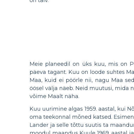
on talv.
Meie planeedil on üks kuu, mis on Päi
päeva tagant. Kuu on loode suhtes Ma
Maa, kuid ei pöörle nii, nagu Maa s
öösel välja näeb. Neid muutusi, mida n
võime Maalt näha.
Kuu uurimine algas 1959. aastal, kui 
oma teekonnal mõned katsed. Esimene
Lander ja selle tõttu suutis ta maandu
moodul maandus Kuule 1969. aastal ja