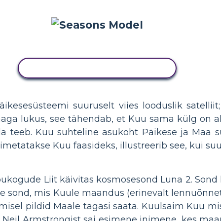
KOPEERIGE SEE SÜŽEESKEEMI
kesesüsteemi suuruselt viies looduslik satelliit
aga lukus, see tähendab, et Kuu sama külg on ala
eda teeb. Kuu suhteline asukoht Päikese ja Maa 
imetatakse Kuu faasideks, illustreerib see, kui su
Nõukogude Liit käivitas kosmosesond Luna 2. Sond
 sond, mis Kuule maandus (erinevalt lennuõnnet
misel pildid Maale tagasi saata. Kuulsaim Kuu miss
 Neil Armstrongist sai esimene inimene, kes maa