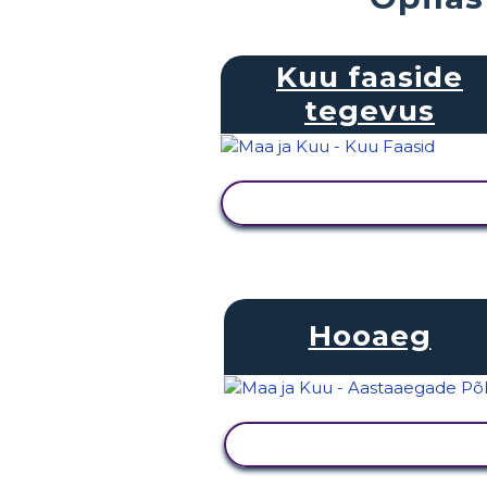
Kuu faaside
tegevus
KUVA TEGEVUS
Hooaeg
KUVA TEGEVUS