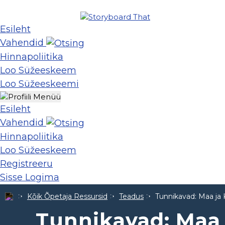
Esileht
Vahendid
Hinnapoliitika
Loo Süžeeskeem
Loo Süžeeskeemi
Esileht
Vahendid
Hinnapoliitika
Loo Süžeeskeem
Registreeru
Sisse Logima
Kõik Õpetaja Ressursid
Teadus
Tunnikavad: Maa ja
Tunnikavad: Maa 