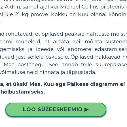
z Aldrin, samal ajal kui Michael Collins piloteeri
asi üle 21 kg proove. Kokku on Kuu pinnal kõndin
.
d rõhutavad, et õpilased peaksid nähtuste mõis
eemi mudeleid, et aidata neil mõista süsteem
gemiseks ja ideede või andmete edastamiseks 
uvad just sellele oskusele. Õpilased hakkavad 
a Maa aastaaegu. See annab teile suurepäras
 võimaluse neid hinnata ja täpsustada.
ada, et ükski Maa, Kuu ega Päikese diagramm e
 hõlbustamiseks.
LOO SÜŽEESKEEMID ▶