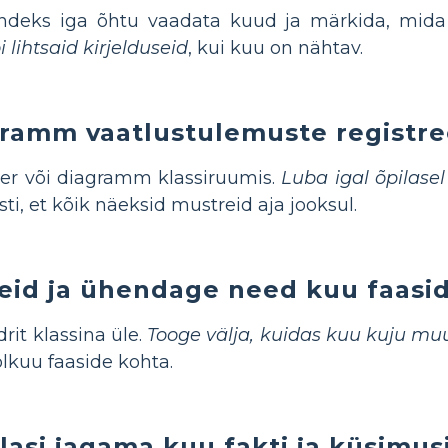
andeks iga õhtu vaadata kuud ja märkida, mid
 lihtsaid kirjelduseid
, kui kuu on nähtav.
gramm vaatlustulemuste registr
er või diagramm klassiruumis.
Luba igal õpilase
i, et kõik näeksid mustreid aja jooksul.
eid ja ühendage need kuu faasi
rit klassina üle.
Tooge välja, kuidas kuu kuju mu
olkuu faaside kohta.
lasi jagama kuu fakti ja küsimus