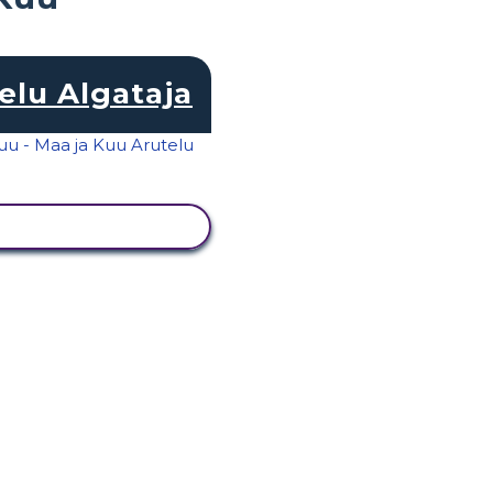
elu Algataja
KUVA TEGEVUS