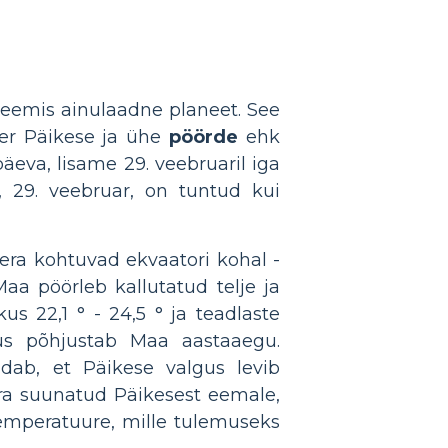
eemis ainulaadne planeet. See
ber Päikese ja ühe
pöörde
ehk
eva, lisame 29. veebruaril iga
, 29. veebruar, on tuntud kui
era kohtuvad ekvaatori kohal -
aa pöörleb kallutatud telje ja
 22,1 ° - 24,5 ° ja teadlaste
us põhjustab Maa aastaaegu.
dab, et Päikese valgus levib
era suunatud Päikesest eemale,
emperatuure, mille tulemuseks