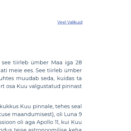
Veel Valikuid
; see tiirleb ümber Maa iga 28
ti meie ees. See tiirleb ümber
suhtes muudab seda, kuidas ta
urt osa Kuu valgustatud pinnast
 kukkus Kuu pinnale, tehes seal
use maandumisest), oli Luna 9
ioon oli aga Apollo 11, kui Kuu
ndus teise astronoomilise keha