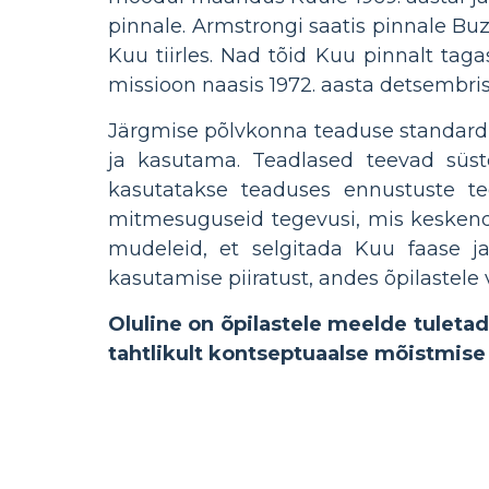
pinnale. Armstrongi saatis pinnale Buz
Kuu tiirles. Nad tõid Kuu pinnalt tag
missioon naasis 1972. aasta detsembris
Järgmise põlvkonna teaduse standardi
ja kasutama. Teadlased teevad süst
kasutatakse teaduses ennustuste te
mitmesuguseid tegevusi, mis keskend
mudeleid, et selgitada Kuu faase j
kasutamise piiratust, andes õpilastele
Oluline on õpilastele meelde tulet
tahtlikult kontseptuaalse mõistmise