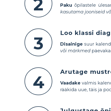
2
Paku
õpilastele üles
kasutama jooniseid või
Loo klassi dia
3
Disainige
suur kalend
või märkmed
päevakast
Arutage mustr
4
Vaadake
valmis kalend
rääkida uue, täis ja po
Julgustage õpi