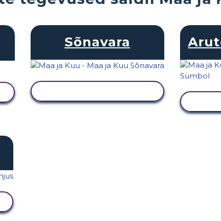
Sõnavara
Arut
KUVA TEGEVUS